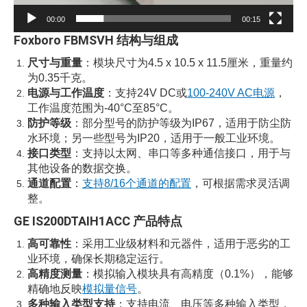
00:00
00:15
Foxboro
FBMSVH 结构与组成
尺寸与重量
：模块尺寸为4.5 x 10.5 x 11.5厘米，重量约
为0.35千克。
电源与工作温度
：支持24V DC或
100-240V AC电源
，
工作温度范围为-40°C至85°C。
防护等级
：部分型号的防护等级为IP67，适用于防尘防
水环境；另一些型号为IP20，适用于一般工业环境。
接口类型
：支持以太网、串口等多种通信接口，用于与
其他设备的数据交换。
通道配置
：
支持8/16个通道的配置
，可根据需求灵活调
整。
GE IS200DTAIH1ACC
产品特点
高可靠性
：采用工业级材料和元器件，适用于恶劣的工
业环境，确保长期稳定运行。
高精度测量
：模拟输入模块具有高精度（0.1%），能够
精确地反映
模拟量信号
。
多种输入类型支持
：支持电流、电压等多种输入类型，