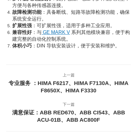
方便与各种传感器连接。
故障检测功能
：具备断线、短路等故障检测功能，确保
系统安全运行。
扩展性强
：可扩展性强，适用于多种工业应用。
兼容性好
：与
GE MARK V
系列其他模块兼容，便于构
建完整的自动化控制系统。
体积小巧
：DIN 导轨安装设计，便于安装和维护。
文
上一篇
章
专业服务 ：HIMA F6217、HIMA F7130A、HIMA
上
导
F8650X、HIMA F3330
一
航
篇
下一篇
文
满意保证：ABB RED670、ABB CI543、ABB
章：
下
ACU-01B、ABB AC800F
一
篇
文