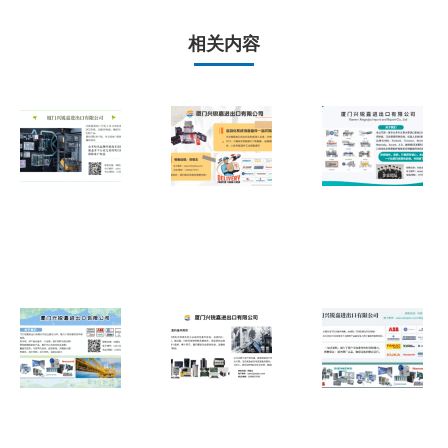
章：
相关内容
【GE
GE
IS210TEGSH1B
IS420UCSCH1B
现货销售】原装
现货供应｜Mark
进口模块库存充
VIe四核控制器
足，价格优势明
价格优惠，支持
显，支持快速发
全球发货
货
2026年5月25日
2026年6月1日
现货供应 GE
GE
IS420UCSCS2A
IS230SNRLH2A
双核安全控制模
现货供应｜原装
块｜价格优惠｜
工业控制模块｜
原装正品｜支持
价格优惠｜厂家
快速交付
直供