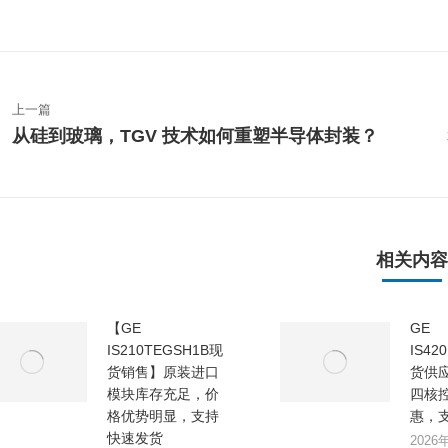
文
章
上一篇
导
从硅到玻璃，TGV 技术如何重塑半导体封装？
上
航
一
篇
文
章：
相关内容
【GE
GE
IS210TEGSH1B现
IS42
货销售】原装进口
货供应｜
模块库存充足，价
四核
格优势明显，支持
惠，
快速发货
2026