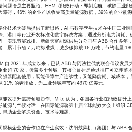
据问题恰是主要瓶颈。EEM《能效行动・即刻启航，破除工业
大障碍，46% 的企业难以收集高质量能源数据，39% 的企业
字化技术为破局提供了新思路，AI 与数字孪生技术在中国工业
铁、港口等行业开发标准化数字解决方案，通过分析电力消耗、
程，实现节能减排。新疆天富能源供热分公司与 ABB 合作多年，
警，累计节省 7 万吨标准煤，减少碳排放 18 万吨，节约电量 180
EM 自 2021 年成立以来，已从 ABB 与阿法拉伐的联合倡议
企业超 70 家，覆盖多个领域。其核心目标是通过推广可立即
变频器配套使用，既能保障生产连续性，又能降能耗、减成本，且可
球 11% 的碳排放，为工业领域年节约 4370 亿美元。
球能效提升需跨领域协作。Mike 认为，各国各行业在能效提升
球能源与气候对话，在国际能源署第十届全球能效大会上组织 C
，帮助企业解决资金、技术等难题。
同规模企业的合作也在产生实效：沈阳鼓风机（集团）与 ABB