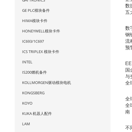
GAI TRONICS
数
GE PLC模块备件
五
HIMA模块卡件
数
HONEYWELL模块卡件
钢
IC693/1C697
流
预
ICS TRIPLEX 模块卡件
INTEL
E
国
IS200燃机备件
与
KOLLMORGEN驱动模块电机
全
KONGSBERG
全
KOYO
全
南
KUKA 机器人配件
LAM
不