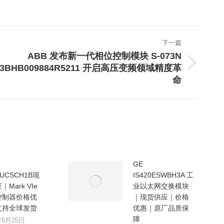
下一篇
ABB 发布新一代相位控制模块 S-073N
3BHB009884R5211 开启高压变频领域精度革
下
一
命
篇
文
章：
GE
0UCSCH1B现
IS420ESWBH3A 工
Mark VIe
业以太网交换模块
控制器价格优
｜现货供应｜价格
支持全球发货
优惠｜原厂品质保
障
年5月25日