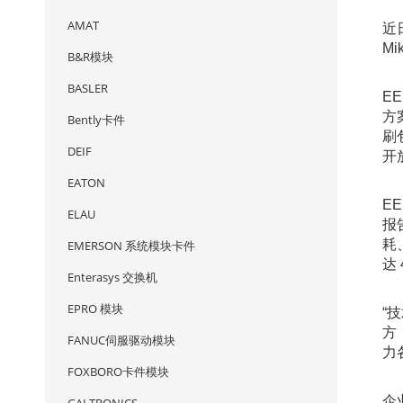
AMAT
近
M
B&R模块
BASLER
E
方
Bently卡件
刷
DEIF
开
EATON
E
ELAU
报
耗
EMERSON 系统模块卡件
达 
Enterasys 交换机
EPRO 模块
“
方
FANUC伺服驱动模块
力
FOXBORO卡件模块
企