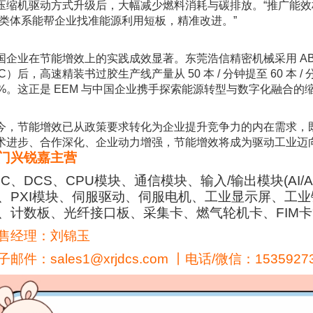
压缩机驱动方式升级后，大幅减少燃料消耗与碳排放。“推广能效标
这类体系能帮企业找准能源利用短板，精准改进。”
国企业在节能增效上的实践成效显著。东莞浩信精密机械采用 ABB 集
LC）后，高速精装书过胶生产线产量从 50 本 / 分钟提至 60 本 
0%。这正是 EEM 与中国企业携手探索能源转型与数字化融合的
今，节能增效已从政策要求转化为企业提升竞争力的内在需求，
术进步、合作深化、企业动力增强，节能增效将成为驱动工业迈
门兴锐嘉主营
LC、DCS、CPU模块、通信模块、输入/输出模块(AI/
、PXI模块、伺服驱动、伺服电机、工业显示屏、工业
、计数板、光纤接口板、采集卡、燃气轮机卡、FIM
售经理：刘锦玉
子邮件：sales1@xrjdcs.com 丨电话/微信：1535927