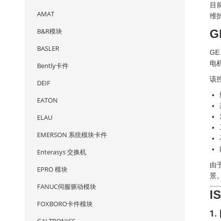
目
AMAT
维
B&R模块
G
BASLER
GE
电
Bently卡件
该
DEIF
EATON
ELAU
EMERSON 系统模块卡件
Enterasys 交换机
由
EPRO 模块
景
FANUC伺服驱动模块
I
FOXBORO卡件模块
1