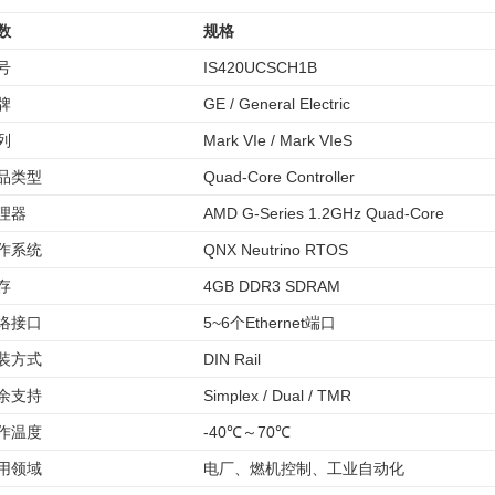
数
规格
号
IS420UCSCH1B
牌
GE / General Electric
列
Mark VIe / Mark VIeS
品类型
Quad-Core Controller
理器
AMD G-Series 1.2GHz Quad-Core
作系统
QNX Neutrino RTOS
存
4GB DDR3 SDRAM
络接口
5~6个Ethernet端口
装方式
DIN Rail
余支持
Simplex / Dual / TMR
作温度
-40℃～70℃
用领域
电厂、燃机控制、工业自动化