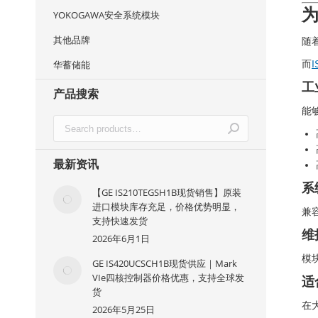
为
YOKOGAWA安全系统模块
其他品牌
随
华蓄储能
而
I
工
产品搜索
能
最新资讯
系
【GE IS210TEGSH1B现货销售】原装
进口模块库存充足，价格优势明显，
兼容
支持快速发货
维
2026年6月1日
模
GE IS420UCSCH1B现货供应｜Mark
VIe四核控制器价格优惠，支持全球发
适
货
在
2026年5月25日