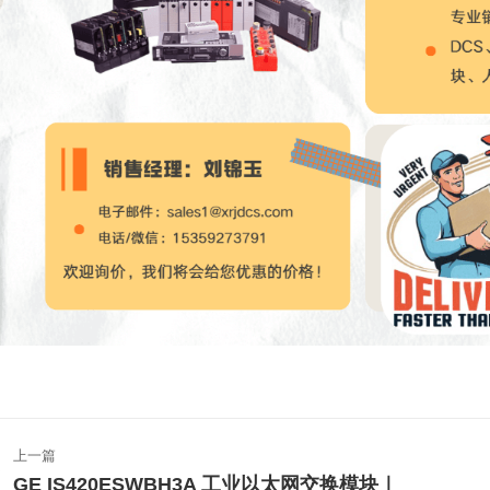
文
上一篇
章
GE IS420ESWBH3A 工业以太网交换模块｜