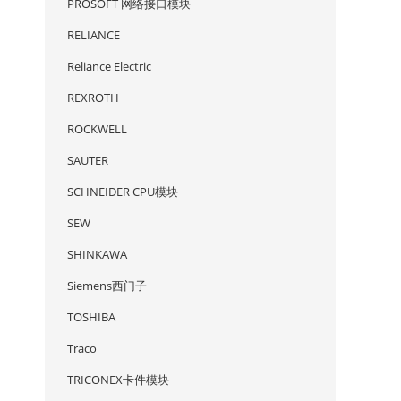
PROSOFT 网络接口模块
RELIANCE
Reliance Electric
REXROTH
ROCKWELL
SAUTER
SCHNEIDER CPU模块
SEW
SHINKAWA
Siemens西门子
TOSHIBA
Traco
TRICONEX卡件模块