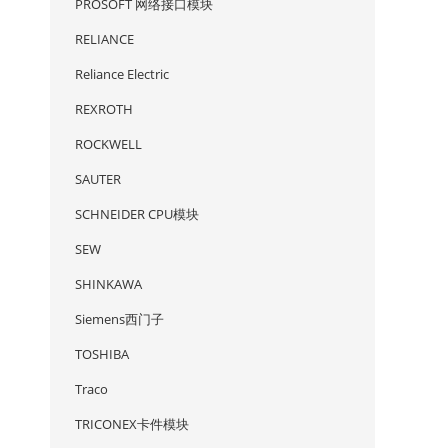
PROSOFT 网络接口模块
RELIANCE
Reliance Electric
REXROTH
ROCKWELL
SAUTER
SCHNEIDER CPU模块
SEW
SHINKAWA
Siemens西门子
TOSHIBA
Traco
TRICONEX卡件模块