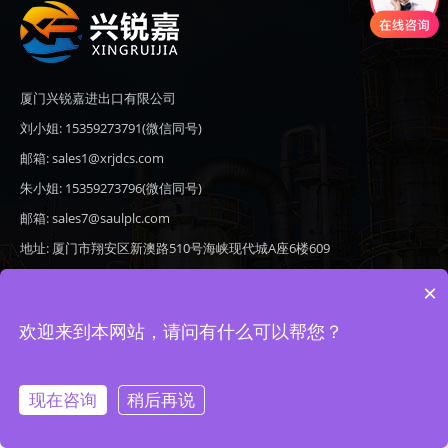
厦门兴锐嘉进出口有限公司
刘小姐: 15359273791(微信同号)
邮箱: sales1@xrjdcs.com
朱小姐: 15359273796(微信同号)
邮箱: sales7@saulplc.com
地址: 厦门市翔安区新澳路510号海峡现代城A座6楼609
×
欢迎来到本网站，请问有什么可以帮您？
Copyright © 2020-2026 厦门兴锐嘉进出口有限公司 版权所有 备案号：
闽ICP备19024821号-9
现在咨询
稍后再说