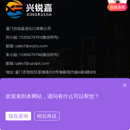
厦门兴锐嘉进出口有限公司
刘小姐: 15359273791(微信同号)
邮箱: sales1@xrjdcs.com
朱小姐: 15359273796(微信同号)
邮箱: sales7@saulplc.com
地址: 厦门市翔安区新澳路510号海峡现代城A座6楼609
×
欢迎来到本网站，请问有什么可以帮您？
Copyright © 2020-2026 厦门兴锐嘉进出口有限公司 版权所有 备案号：
闽ICP备19024821号-9
现在咨询
稍后再说