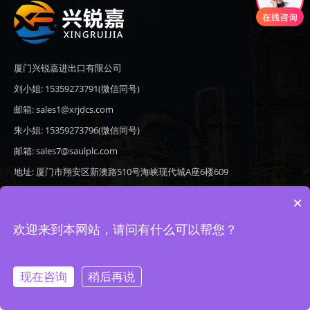
厦门兴锐嘉进出口有限公司
刘小姐: 15359273791(微信同号)
邮箱: sales1@xrjdcs.com
朱小姐: 15359273796(微信同号)
邮箱: sales7@saulplc.com
地址: 厦门市翔安区新澳路510号海峡现代城A座6楼609
×
欢迎来到本网站，请问有什么可以帮您？
Copyright © 2020-2026 厦门兴锐嘉进出口有限公司 版权所有 备案号：
闽ICP备19024821号-9
现在咨询
稍后再说