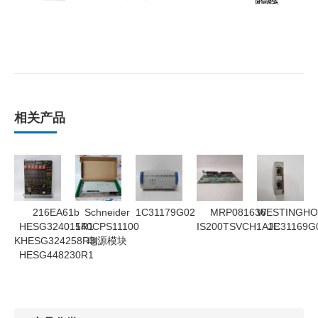
相关产品
216EA61b
Schneider
1C31179G02
MRP081636
WESTINGHO
HESG324015R1
140CPS11100
IS200TSVCH1AJE
1C31169G
KHESG324258R3I
电源模块
HESG448230R1