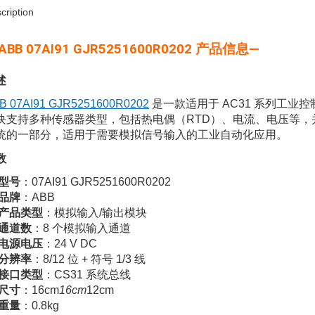
cription
 ABB 07AI91 GJR5251600R0202 产品信息—
述
B 07AI91 GJR5251600R0202
是一款适用于 AC31 系列工业
块支持多种传感器类型，包括热电偶（RTD）、电流、电压等，并具有
统的一部分，适用于需要模拟信号输入的工业自动化应用。
数
型号
：07AI91 GJR5251600R0202
品牌
：ABB
产品类型
：模拟输入/输出模块
通道数
：8 个模拟输入通道
电源电压
：24 V DC
分辨率
：8/12 位 + 符号 1/3 线
接口类型
：CS31 系统总线
尺寸
：16cm
16cm
12cm
重量
：0.8kg