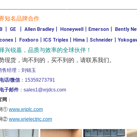
————————————————-————————————————
界知名品牌合作
B
丨
GE
丨
Allen Bradley
丨
Honeywell
丨
Emerson
丨
Bently N
iconex
丨
Foxboro
丨
ICS Triplex
丨
Hima
丨
Schneider
丨
Yokoga
择兴锐嘉，品质与效率的全球伙伴！
势现货，询不到的，买不到的，请联系我们。
销售经理：刘锦玉
电话/微信
：15359273791
电子邮件
：sales1@xrjdcs.com
官网
：
网①
www.xrjplc.com
网②
www.xrjelectric.com