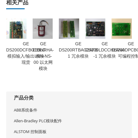
相关产品
GE
GE
GE
GE
GE
DS200DCFBG1BLC
E33NRHA-
DS200RTBAG2AFB
DS200LDCCH1ANA
DS200DPCB
模拟输入/输出 模块
LNN-NS-
1 冗余模块
-1 冗余模块
可编程控
现货
00 以太网
模块
产品分类
ABB系统备件
Allen-Bradley PLC模块配件
ALSTOM 控制面板