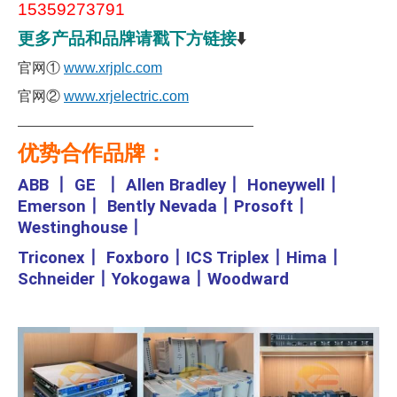
15359273791
更多产品和品牌请戳下方链接
⬇️
官网①
www.xrjplc.com
官网②
www.xrjelectric.com
———————————————————
优势合作品牌：
ABB
丨
GE
丨
Allen Bradley
丨
Honeywell
丨
Emerson
丨
Bently Nevada
丨
Prosoft
丨
Westinghouse
丨
Triconex
丨
Foxboro
丨
ICS Triplex
丨
Hima
丨
Schneider
丨
Yokogawa
丨
Woodward