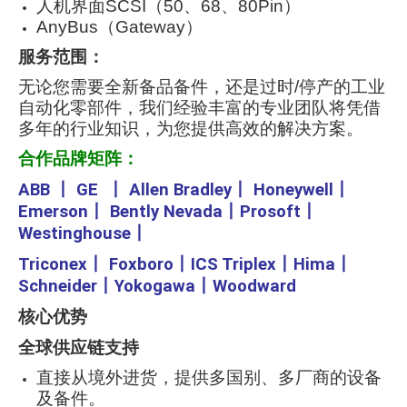
人机界面SCSI（50、68、80Pin）
AnyBus（Gateway）
服务范围：
无论您需要全新备品备件，还是过时/停产的工业
自动化零部件，我们经验丰富的专业团队将凭借
多年的行业知识，为您提供高效的解决方案。
合作品牌矩阵：
ABB
丨
GE
丨
Allen Bradley
丨
Honeywell
丨
Emerson
丨
Bently Nevada
丨
Prosoft
丨
Westinghouse
丨
Triconex
丨
Foxboro
丨
ICS Triplex
丨
Hima
丨
Schneider
丨
Yokogawa
丨
Woodward
核心优势
全球供应链支持
直接从境外进货，提供多国别、多厂商的设备
及备件。