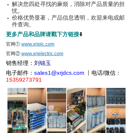
解决您四处寻找的麻烦，消除对产品质量的担
忧。
价格优势显著，产品信息透明，欢迎来电或邮
件查询。
更多产品和品牌请戳下方链接
⬇️
官网①
www.xrjplc.com
官网②
www.xrjelectric.com
销售经理：
刘锦玉
电子邮件：
sales1@xrjdcs.com
丨
电话/微信：
15359273791