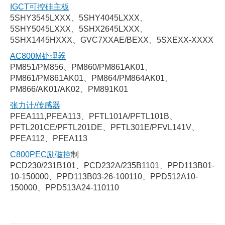
IGCT可控硅主板
5SHY3545LXXX、5SHY4045LXXX、
5SHY5045LXXX、5SHX2645LXXX、
5SHX1445HXXX、GVC7XXAE/BEXX、5SXEXX-XXXX
AC800M处理器
PM851/PM856、PM860/PM861AK01、
PM861/PM861AK01、PM864/PM864AK01、
PM866/AK01/AK02、PM891K01
张力计/传感器
PFEA111,PFEA113、PFTL101A/PFTL101B、
PFTL201CE/PFTL201DE、PFTL301E/PFVL141V、
PFEA112、PFEA113
C800PEC励磁控
制
PCD230/231B101、PCD232A/235B1101、PPD113B01-
10-150000、PPD113B03-26-100110、PPD512A10-
150000、PPD513A24-110110