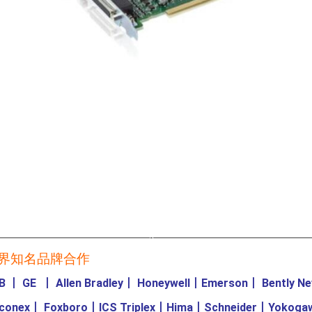
————————————————-————————————————
界知名品牌合作
B
丨
GE
丨
Allen Bradley
丨
Honeywell
丨
Emerson
丨
Bently N
iconex
丨
Foxboro
丨
ICS Triplex
丨
Hima
丨
Schneider
丨
Yokoga