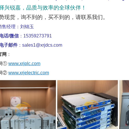
择兴锐嘉，品质与效率的全球伙伴！
势现货，询不到的，买不到的，请联系我们。
销售经理：刘锦玉
电话/微信
：15359273791
电子邮件
：sales1@xrjdcs.com
官网
：
网①
www.xrjplc.com
网②
www.xrjelectric.com