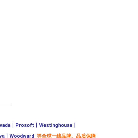
———
evada
丨
Prosoft
丨
Westinghouse
丨
wa
丨
Woodward
等全球一线品牌。品质保障