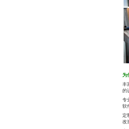
为
丰
的
专
软
定
改