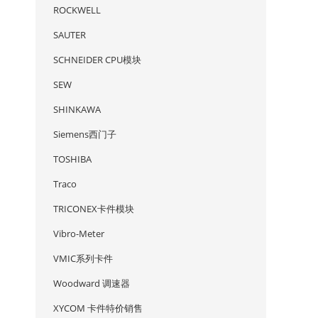
ROCKWELL
SAUTER
SCHNEIDER CPU模块
SEW
SHINKAWA
Siemens西门子
TOSHIBA
Traco
TRICONEX卡件模块
Vibro-Meter
VMIC系列卡件
Woodward 调速器
XYCOM 卡件特价销售