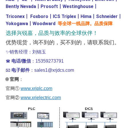
Bently Nevada
丨
Prosoft
丨
Westinghouse
丨
Triconex
丨
Foxboro
丨
ICS Triplex
丨
Hima
丨
Schneider
丨
Yokogawa
丨
Woodward
等全球一线品牌。品质保障
选择兴锐嘉，品质与效率的全球伙伴！
优势现货，询不到的，买不到的，请联系我们。
✨
销售经理：刘锦玉
☎
电话/微信
：15359273791
📧
电子邮件
：sales1@xrjdcs.com
🌐
官网
：
官网①
www.xrjplc.com
官网②
www.xrjelectric.com