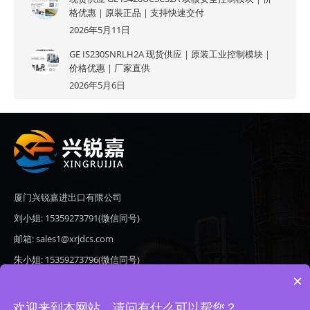
格优惠｜原装正品｜支持快速交付
2026年5月11日
GE IS230SNRLH2A 现货供应｜原装工业控制模块｜
价格优惠｜厂家直供
2026年5月6日
厦门兴锐嘉进出口有限公司
刘小姐: 15359273791(微信同号)
邮箱: sales1@xrjdcs.com
朱小姐: 15359273796(微信同号)
×
邮箱: sales7@saulplc.com
地址: 厦门市翔安区新澳路510号海峡现代城A座6楼609
欢迎来到本网站，请问有什么可以帮您？