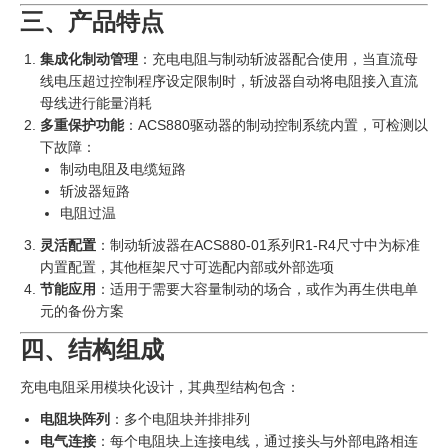
三、产品特点
集成化制动管理
：充电电阻与制动斩波器配合使用，当直流母
线电压超过控制程序设定限制时，斩波器自动将电阻接入直流
母线进行能量消耗
多重保护功能
：ACS880驱动器的制动控制系统内置，可检测以
下故障：
制动电阻及电缆短路
斩波器短路
电阻过温
灵活配置
：制动斩波器在ACS880-01系列R1-R4尺寸中为标准
内置配置，其他框架尺寸可选配内部或外部选项
节能应用
：适用于需要大容量制动的场合，或作为再生供电单
元的备份方案
四、结构组成
充电电阻采用模块化设计，其典型结构包含：
电阻块阵列
：多个电阻块并排排列
电气连接
：每个电阻块上连接电线，通过接头与外部电路相连