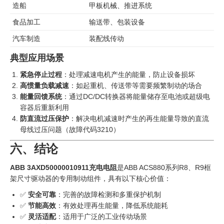
造船
甲板机械、推进系统
食品加工
输送带、包装设备
汽车制造
装配线传动
典型应用场景
紧急停止过程
：处理减速电机产生的能量，防止设备损坏
高惯量负载减速
：如起重机、传送带等需要频繁制动的场合
能量回馈系统
：通过DC/DC转换器将能量储存至电池或超级电
容器后重新利用
防直流过压保护
：解决电机减速时产生的再生能量导致的直流
母线过压问题（故障代码3210）
六、结论
ABB 3AXD50000010911充电电阻
是ABB ACS880系列R8、R9框
架尺寸驱动器的专用制动组件，具有以下核心价值：
✅
安全可靠
：完善的故障检测和多重保护机制
✅
节能高效
：有效处理再生能量，降低系统能耗
✅
灵活适配
：适用于广泛的工业传动场景