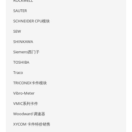
ROCKWELL
SAUTER
SCHNEIDER CPU模块
SEW
SHINKAWA
Siemens西门子
TOSHIBA
Traco
TRICONEX卡件模块
Vibro-Meter
VMIC系列卡件
Woodward 调速器
XYCOM 卡件特价销售