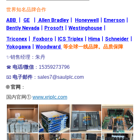
世界知名品牌合作
ABB
丨
GE
丨
Allen Bradley
丨
Honeywell
丨
Emerson
丨
Bently Nevada
丨
Prosoft
丨
Westinghouse
丨
Triconex
丨
Foxboro
丨
ICS Triplex
丨
Hima
丨
Schneider
丨
Yokogawa
丨
Woodward
等全球一线品牌。品质保障
✨销售经理：朱丹
☎
电话/微信
：15359273796
📧
电子邮件
：sales7@saulplc.com
🌐
官网
：
国内官网①
www.xrjplc.com