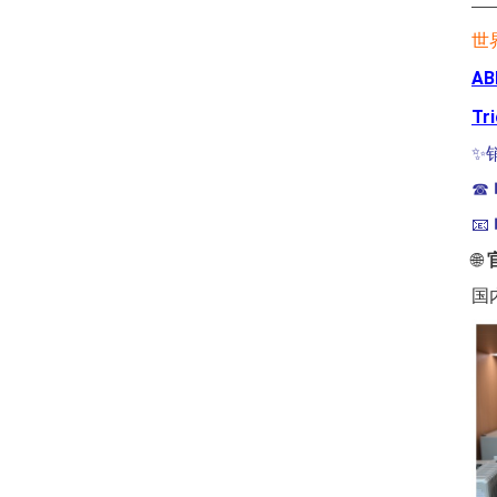
—
世
AB
Tr
✨
☎
📧
🌐
国