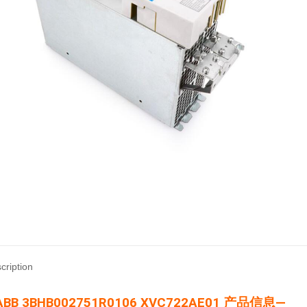
cription
BB 3BHB002751R0106 XVC722AE01
产品信息—