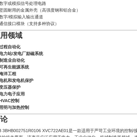
数字或模拟信号处理电路
坚固耐用的金属外壳（高强度钢和铝合金）
数字/模拟输入输出通道
通信接口模块（支持多种协议）
应用领域
过程自动化
电力站/发电厂励磁系统
制造业自动化
可再生能源系统
海洋工程
电机和发电机保护
变压器保护
电力电子应用
HVAC控制
照明与加热控制
结论
BB 3BHB002751R0106 XVC722AE01是一款适用于严苛工业