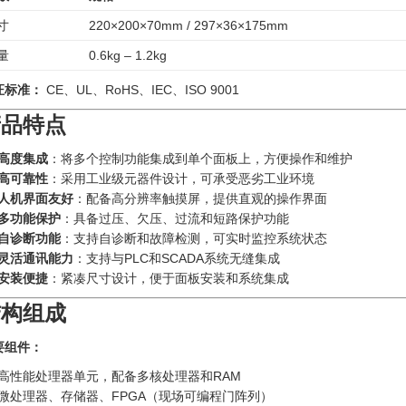
寸
220×200×70mm / 297×36×175mm
量
0.6kg – 1.2kg
证标准：
CE、UL、RoHS、IEC、ISO 9001
产品特点
高度集成
：将多个控制功能集成到单个面板上，方便操作和维护
高可靠性
：采用工业级元器件设计，可承受恶劣工业环境
人机界面友好
：配备高分辨率触摸屏，提供直观的操作界面
多功能保护
：具备过压、欠压、过流和短路保护功能
自诊断功能
：支持自诊断和故障检测，可实时监控系统状态
灵活通讯能力
：支持与PLC和SCADA系统无缝集成
安装便捷
：紧凑尺寸设计，便于面板安装和系统集成
结构组成
要组件：
高性能处理器单元，配备多核处理器和RAM
微处理器、存储器、FPGA（现场可编程门阵列）