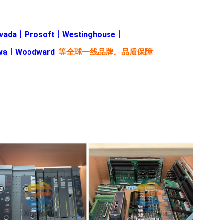
———
evada
丨
Prosoft
丨
Westinghouse
丨
wa
丨
Woodward
等全球一线品牌。品质保障