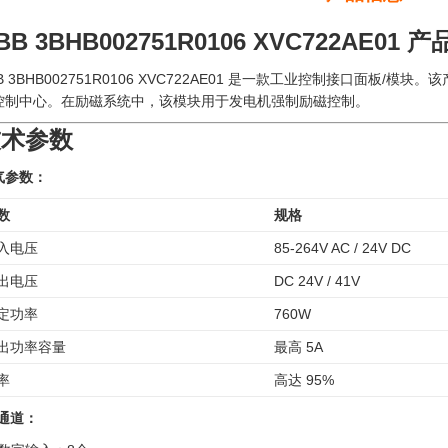
BB 3BHB002751R0106 XVC722AE01 
B 3BHB002751R0106 XVC722AE01 是一款工业控制接口面
控制中心。在励磁系统中，该模块用于发电机强制励磁控制。
技术参数
气参数：
数
规格
入电压
85-264V AC / 24V DC
出电压
DC 24V / 41V
定功率
760W
出功率容量
最高 5A
率
高达 95%
O通道：