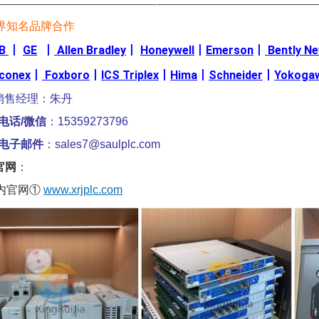
————————————————-————————————————
界知名品牌合作
B
丨
GE
丨
Allen Bradley
丨
Honeywell
丨
Emerson
丨
Bently N
iconex
丨
Foxboro
丨
ICS Triplex
丨
Hima
丨
Schneider
丨
Yokoga
销售经理：朱丹
电话/微信
：15359273796
电子邮件
：sales7@saulplc.com
官网
：
内官网①
www.xrjplc.com