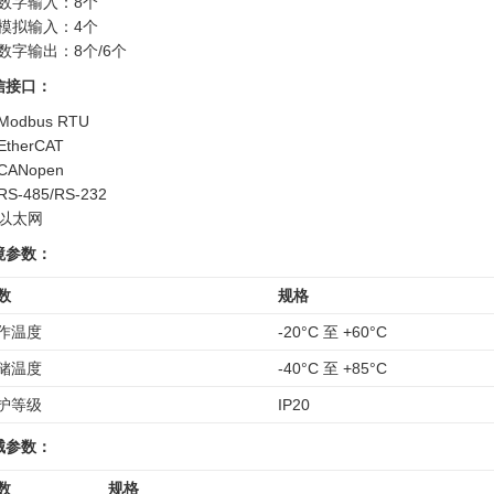
数字输入：8个
模拟输入：4个
数字输出：8个/6个
信接口：
Modbus RTU
EtherCAT
CANopen
RS-485/RS-232
以太网
境参数：
数
规格
作温度
-20°C 至 +60°C
储温度
-40°C 至 +85°C
护等级
IP20
械参数：
数
规格