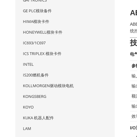
GAI TRONICS
GE PLC模块备件
A
HIMA模块卡件
AB
统
HONEYWELL模块卡件
IC693/1C697
ICS TRIPLEX 模块卡件
电
INTEL
参
IS200燃机备件
输
KOLLMORGEN驱动模块电机
输
KONGSBERG
额
输
KOYO
效
KUKA 机器人配件
I/
LAM