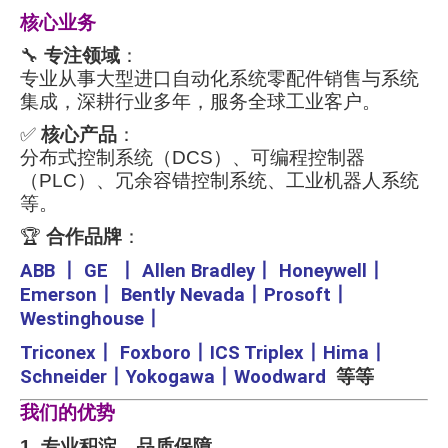
核心业务
🔧
专注领域
：
专业从事大型进口自动化系统零配件销售与系统
集成，深耕行业多年，服务全球工业客户。
✅
核心产品
：
分布式控制系统（DCS）、可编程控制器
（PLC）、冗余容错控制系统、工业机器人系统
等。
🏆
合作品牌
：
ABB
丨
GE
丨
Allen Bradley
丨
Honeywell
丨
Emerson
丨
Bently Nevada
丨
Prosoft
丨
Westinghouse
丨
Triconex
丨
Foxboro
丨
ICS Triplex
丨
Hima
丨
Schneider
丨
Yokogawa
丨
Woodward
等等
我们的优势
1. 专业积淀，品质保障