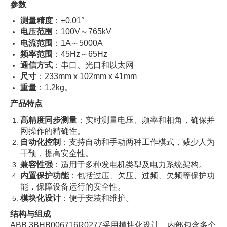
参数
测量精度
：±0.01°
电压范围
：100V～765kV
电流范围
：1A～5000A
频率范围
：45Hz～65Hz
通信方式
：串口、光口和以太网
尺寸
：233mm x 102mm x 41mm
重量
：1.2kg。
产品特点
高精度同步测量
：实时测量电压、频率和相角，确保并
网操作的精确性。
自动化控制
：支持自动和手动两种工作模式，减少人为
干预，提高安全性。
兼容性强
：适用于多种发电机类型及电力系统架构。
内置保护功能
：包括过压、欠压、过频、欠频等保护功
能，保障设备运行的安全性。
模块化设计
：便于安装和维护。
结构与组成
ABB 3BHB006716R0277采用模块化设计，内部包含多个