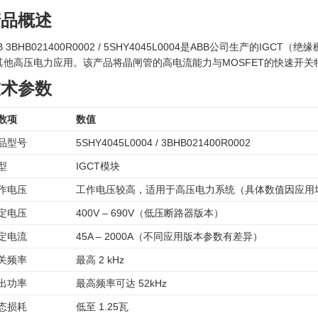
产品概述
B 3BHB021400R0002 / 5SHY4045L0004是ABB公司生产
其他高压电力应用。该产品将晶闸管的高电流能力与MOSFET的快速开
技术参数
数项
数值
品型号
5SHY4045L0004 / 3BHB021400R0002
型
IGCT模块
作电压
工作电压较高，适用于高压电力系统（具体数值因应用
定电压
400V – 690V（低压断路器版本）
定电流
45A – 2000A（不同应用版本参数有差异）
关频率
最高 2 kHz
出功率
最高频率可达 52kHz
态损耗
低至 1.25瓦