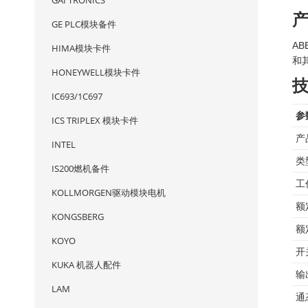
GAI TRONICS
GE PLC模块备件
AB
HIMA模块卡件
和
HONEYWELL模块卡件
IC693/1C697
参
ICS TRIPLEX 模块卡件
产
INTEL
类
IS200燃机备件
工
KOLLMORGEN驱动模块电机
额
KONGSBERG
额
KOYO
开
KUKA 机器人配件
输
LAM
通