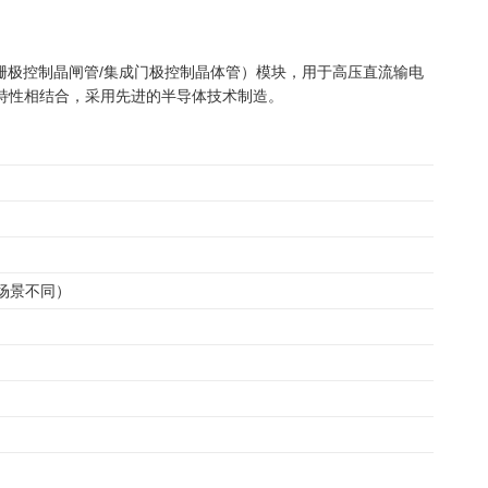
的IGCT（绝缘栅极控制晶闸管/集成门极控制晶体管）模块，用于高压直流输电
关特性相结合，采用先进的半导体技术制造。
场景不同）