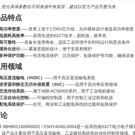
：部分具体参数在不同来源中有差异，建议以官方产品手册为准
产品特点
高功率密度
——世界上首个1700V芯片组，允许模块设计者提高功率密度，
低损耗高效率
——采用先进的IGCT技术，损耗低，效率高
高可靠性
——具备长使用寿命，适应工业环境中长时间运行和恶劣条件
模块化设计
——紧凑坚固的设计，便于安装和维护
多种保护功能
——包含电流保护、过压保护、短路保护等功能，确保设备
应用领域
高压直流输电（HVDC）
‍——用于高压直流输电系统
逆变器和静态无功补偿装置（SVC）
‍——适用于高功率应用领域
交流传动系统
——属于ABB ACS6000系列，用于工业电机驱动
工业自动化控制
——可编程控制器，用于控制工业过程和机器
配电系统保护
——住宅、商业和工业配电系统的过载和短路保护
结论
B 3BHB021400R0002 / 5SHY4045L0004是一款高性能IG
。该产品主要应用于高压直流输电、工业驱动系统和自动化控制等领域。