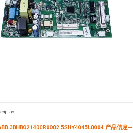
cription
ABB 3BHB021400R0002 5SHY4045L0004 产品信息—