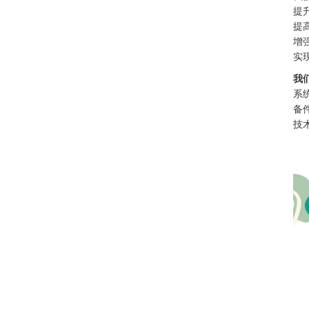
提
提
增
实
我
系
备
技