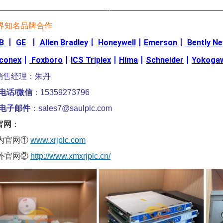
————————————————-————————————————
界知名品牌合作
B
丨
GE
丨
Allen Bradley
丨
Honeywell
丨
Emerson
丨
Bently N
iconex
丨
Foxboro
丨
ICS Triplex
丨
Hima
丨
Schneider
丨
Yokoga
销售经理：朱丹
电话/微信
：15359273796
电子邮件
：sales7@saulplc.com
官网
：
内官网①
www.xrjplc.com
外官网②
http://www.xmxrjplc.cn/