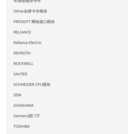
NI系统模块卡件
Other杂牌卡件模块
PROSOFT 网络接口模块
RELIANCE
Reliance Electric
REXROTH
ROCKWELL
SAUTER
SCHNEIDER CPU模块
SEW
SHINKAWA
Siemens西门子
TOSHIBA