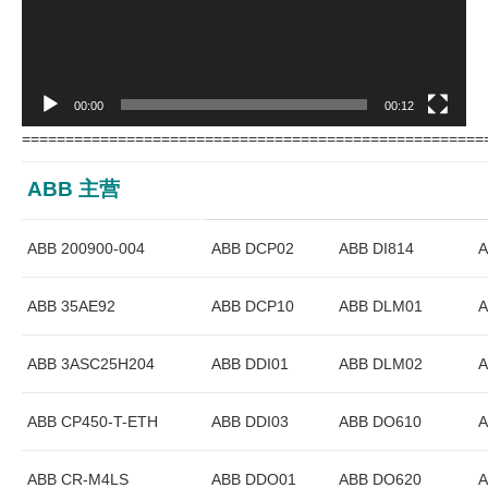
00:00
00:12
=====================================================
ABB 主营
ABB 200900-004
ABB DCP02
ABB DI814
A
ABB 35AE92
ABB DCP10
ABB DLM01
A
ABB 3ASC25H204
ABB DDI01
ABB DLM02
A
ABB CP450-T-ETH
ABB DDI03
ABB DO610
A
ABB CR-M4LS
ABB DDO01
ABB DO620
A