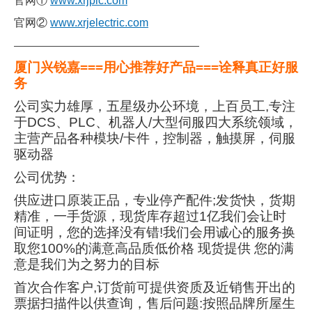
官网①
www.xrjplc.com
官网②
www.xrjelectric.com
———————————————————
厦门兴锐嘉===用心推荐好产品===诠释真正好服
务
公司实力雄厚，五星级办公环境，上百员工,专注
于DCS、PLC、机器人/大型伺服四大系统领域，
主营产品各种模块/卡件，控制器，触摸屏，伺服
驱动器
公司优势：
供应进口原装正品，专业停产配件;发货快，货期
精准，一手货源，现货库存超过1亿我们会让时
间证明，您的选择没有错!我们会用诚心的服务换
取您100%的满意高品质低价格 现货提供 您的满
意是我们为之努力的目标
首次合作客户,订货前可提供资质及近销售开出的
票据扫描件以供查询，售后问题:按照品牌所屋生