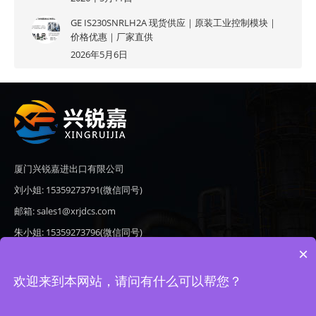
GE IS230SNRLH2A 现货供应｜原装工业控制模块｜
价格优惠｜厂家直供
2026年5月6日
厦门兴锐嘉进出口有限公司
刘小姐: 15359273791(微信同号)
邮箱: sales1@xrjdcs.com
朱小姐: 15359273796(微信同号)
×
邮箱: sales7@saulplc.com
地址: 厦门市翔安区新澳路510号海峡现代城A座6楼609
欢迎来到本网站，请问有什么可以帮您？