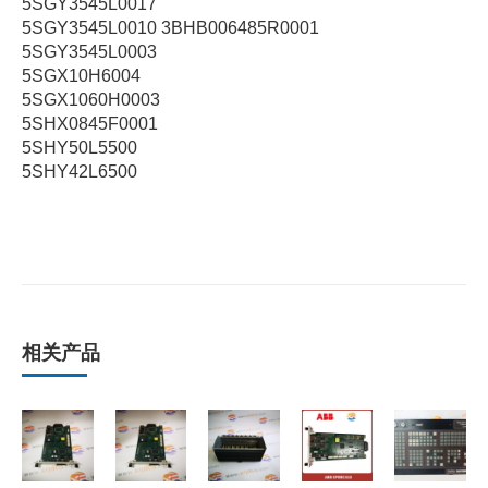
5SGY3545L0017
5SGY3545L0010 3BHB006485R0001
5SGY3545L0003
5SGX10H6004
5SGX1060H0003
5SHX0845F0001
5SHY50L5500
5SHY42L6500
相关产品