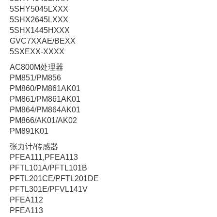
5SHY5045LXXX
5SHX2645LXXX
5SHX1445HXXX
GVC7XXAE/BEXX
5SXEXX-XXXX
AC800M处理器
PM851/PM856
PM860/PM861AK01
PM861/PM861AK01
PM864/PM864AK01
PM866/AK01/AK02
PM891K01
张力计/传感器
PFEA111,PFEA113
PFTL101A/PFTL101B
PFTL201CE/PFTL201DE
PFTL301E/PFVL141V
PFEA112
PFEA113