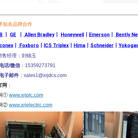
————————————————-————————————————
界知名品牌合作
B
丨
GE
丨
Allen Bradley
丨
Honeywell
丨
Emerson
丨
Bently N
iconex
丨
Foxboro
丨
ICS Triplex
丨
Hima
丨
Schneider
丨
Yokoga
销售经理：刘锦玉
电话/微信
：15359273791
电子邮件
：sales1@xrjdcs.com
官网
：
网①
www.xrjplc.com
网②
www.xrjelectric.com