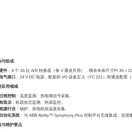
构与组成
硬件
：4 个 16 位 A/D 转换器（每 4 通道共用），模块本体尺寸约 35 × 100
电气接口
：24 V DC 电源，配套的 I/O 设备定义（FC 221）和通道配
型应用领域
过程控制
：温度监测、热电偶信号采集。
制造业
：机器状态监测、热源监控。
能源行业
：锅炉、发电机组温度采集。
自动化系统
：与 ABB Ability™ Symphony Plus 控制平台无缝集
装与维护要点