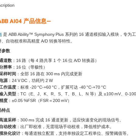
cription
ABB AI04 产品信息—
4
是 ABB Ability™ Symphony Plus 系列的 16 通道模拟
样、自动校准和高精度 A/D 转换等特性。
要参数
通道数
：16 路（每 4 路共享 1 个 16 位 A/D 转换器）
分辨率
：16 位（带极性）
采样时间
：全部 16 路在 300 ms 内完成更新
电源
：24 V DC，功耗约 2 W
工作温度
：标准 -20 °C-+60 °C，扩展可达 -40 °C-+70 °C
输入类型
：TC（E、J、K、R、S、T、B、L、N 等）及 ±100 mV、0-100
精度
：±0.05 %FSR（FSR = 200 mV）
品特点
高速采样
：300 ms 完成 16 通道更新，适应快速变化的现场信号。
自动校准
：出厂即校准，无需现场手动校准，降低维护成本。
模块化设计
：每通道独立配置，支持单独设定工程单位、报警阈值等。