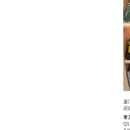
厦
还
常
Q