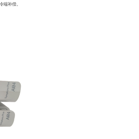
现冷端补偿。