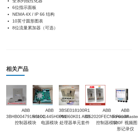
全系列线性化器
6位指示面板
NEMA 4X / IP 66 结构
10英寸圆形图表
8位流量累加器（可选）
相关产品
ABB
ABB
3BSE018100R1
ABB
ABB
3BHB004791R0101
5SHX1445H0001
PM860K01 ABB
DS2020FECNRP010A
ScreenMaste
控制器模块
电源模块
处理器单元套件
控制器模块
500F 视频图
形记录仪