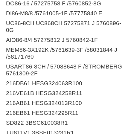
DO86-16 / 57275758 F /5760852-8G
DI86-M8/8 /5761005-1F /57775840 E
UC86-8CH UC868CH 57275871 J 5760896-
0G
AIO86-8/4 57275812 J 5760842-1F
MEM86-3X192K /5761639-3F /58031844 J
/58171760
USART86-8CH / 57088648 F /STROMBERG
5761309-2F
216DB61 HESG324063R100
216VE61B HESG324258R11
216AB61 HESG324013R100
216EB61 HESG324295R11
SD822 3BSC610038R1
TU811V1 3BSE013231R1