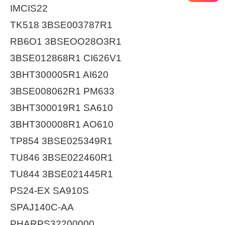
IMCIS22
TK518 3BSE003787R1
RB6O1 3BSEOO28O3R1
3BSE012868R1 CI626V1
3BHT300005R1 AI620
3BSE008062R1 PM633
3BHT300019R1 SA610
3BHT300008R1 AO610
TP854 3BSE025349R1
TU846 3BSE022460R1
TU844 3BSE021445R1
PS24-EX SA910S
SPAJ140C-AA
PHARPS32200000