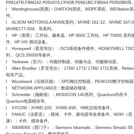
P0914TR,FBM242 P0916TA,CP40B P0961BC,FBM44 P0950BN等
l Westinghouse(西屋)：OVATION系统、WDPF系统、WEStation
件。
l ALSOM MOTOROLA MVME系列：MVME 162-12、MVME 167-
MVME177-004、等系列。
l HP（惠普）:工作站、服务器、HP 9000 工作站、HP 75000 系列
件、HP VXI 测试设备。
l Honeywell（霍尼韦尔）：DCS系统备件模件、HONEYWELL TD
列， QCS,S9000等备件。
l Yaskawa（安川）：伺服控制器、伺服马达、伺服驱动器。
l Allen Bradley（罗克韦尔）: 1756/ 1771/ 1785/ 2711系例、Relia
电等产品。
l Woodward（伍德沃德）：SPC阀位控制器、PEAK150数字控制
l NETWORK APPLIANCE：数据储存模块。
l Schneider（施耐德）：MODICON 140系列、Quantum内存卡、
Quantum电源模块等。
l XYCOM：XVME-103、XVME-690、VME总线等备件。
l FANUC（法那克）：模块、卡件、驱动器等各类备件。NOKI（尼
康）：卡件、模块备件。
l SIEMENS（西门子）：Siemens Iskamatic，Siemens Simatic S
Siemens Simatic C1，数控系统等。