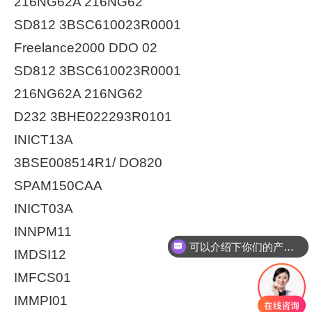
216NG62A 216NG62
SD812 3BSC610023R0001
Freelance2000 DDO 02
SD812 3BSC610023R0001
216NG62A 216NG62
D232 3BHE022293R0101
INICT13A
3BSE008514R1/ DO820
SPAM150CAA
INICT03A
可以介绍下你们的产品么
INNPM11
你们是怎么收费的呢
IMDSI12
IMFCS01
IMMPI01