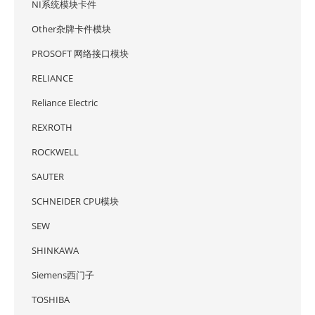
NI系统模块卡件
Other杂牌卡件模块
PROSOFT 网络接口模块
RELIANCE
Reliance Electric
REXROTH
ROCKWELL
SAUTER
SCHNEIDER CPU模块
SEW
SHINKAWA
Siemens西门子
TOSHIBA