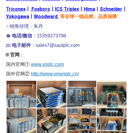
Triconex
丨
Foxboro
丨
ICS Triplex
丨
Hima
丨
Schneider
丨
Yokogawa
丨
Woodward
等全球一线品牌。品质保障
✨销售经理：朱丹
☎
电话/微信
：15359273796
📧
电子邮件
：sales7@saulplc.com
🌐
官网
：
国内官网①
www.xrjplc.com
国外官网②
http://www.xmxrjplc.cn/