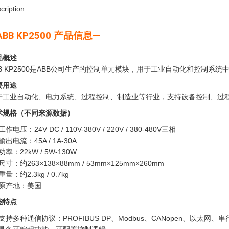
cription
ABB KP2500 产品信息—
品概述
BB KP2500是ABB公司生产的控制单元模块，用于工业自动化和控制系
要用途
于工业自动化、电力系统、过程控制、制造业等行业，支持设备控制、过
术规格（不同来源数据）
工作电压：24V DC / 110V-380V / 220V / 380-480V三相
输出电流：45A / 1A-30A
功率：22kW / 5W-130W
尺寸：约263×138×88mm / 53mm×125mm×260mm
重量：约2.3kg / 0.7kg
原产地：美国
能特点
支持多种通信协议：PROFIBUS DP、Modbus、CANopen、以太网、