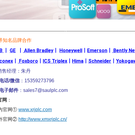
————————————————-————————————————
界知名品牌合作
B
丨
GE
丨
Allen Bradley
丨
Honeywell
丨
Emerson
丨
Bently N
iconex
丨
Foxboro
丨
ICS Triplex
丨
Hima
丨
Schneider
丨
Yokoga
销售经理：朱丹
电话/微信
：15359273796
电子邮件
：sales7@saulplc.com
官网
：
内官网①
www.xrjplc.com
外官网②
http://www.xmxrjplc.cn/