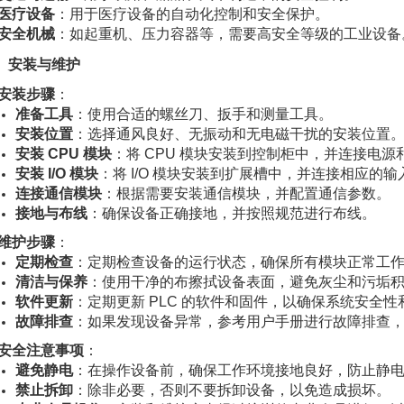
医疗设备
：用于医疗设备的自动化控制和安全保护。
安全机械
：如起重机、压力容器等，需要高安全等级的工业设备
、安装与维护
安装步骤
：
准备工具
：使用合适的螺丝刀、扳手和测量工具。
安装位置
：选择通风良好、无振动和无电磁干扰的安装位置
安装 CPU 模块
：将 CPU 模块安装到控制柜中，并连接电源
安装 I/O 模块
：将 I/O 模块安装到扩展槽中，并连接相应的
连接通信模块
：根据需要安装通信模块，并配置通信参数。
接地与布线
：确保设备正确接地，并按照规范进行布线。
维护步骤
：
定期检查
：定期检查设备的运行状态，确保所有模块正常工
清洁与保养
：使用干净的布擦拭设备表面，避免灰尘和污垢
软件更新
：定期更新 PLC 的软件和固件，以确保系统安全性
故障排查
：如果发现设备异常，参考用户手册进行故障排查
安全注意事项
：
避免静电
：在操作设备前，确保工作环境接地良好，防止静
禁止拆卸
：除非必要，否则不要拆卸设备，以免造成损坏。