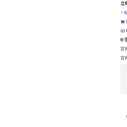
立
✨
☎
📧
🌐
官
官