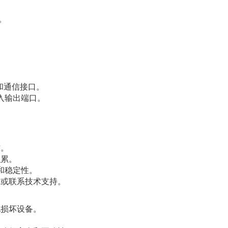
。
。
和通信接口。
输入输出端口。
作。
积累。
和稳定性。
，或联系技术支持。
电损坏设备。