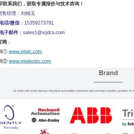
即联系我们，获取专属报价与技术咨询！
销售经理：刘锦玉
电话/微信
：15359273791
电子邮件
：sales1@xrjdcs.com
官网
：
网①
www.xrjplc.com
网②
www.xrjelectric.com