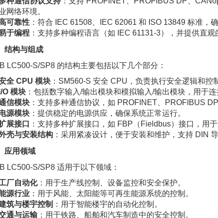
多种通信协议支持
：支持 PROFINET、PROFIBUS DP、C
业网络环境。
高可靠性
：符合 IEC 61508、IEC 62061 和 ISO 1384
易于编程
：支持多种编程语言（如 IEC 61131-3），并提
、结构与组成
BB LC500-S/SP8 的结构主要包括以下几个部分：
安全 CPU 模块
：SM560-S 安全 CPU，负责执行安全逻辑和
I/O 模块
：包括数字输入/输出模块和模拟输入/输出模块，用于
通信模块
：支持多种通信协议，如 PROFINET、PROFIBUS DP
电源模块
：提供稳定的电源供应，确保系统正常运行。
扩展接口
：支持多种扩展接口，如 FBP（Fieldbus）接口，
外壳与安装结构
：采用紧凑设计，便于安装和维护，支持 DIN 
、应用领域
B LC500-S/SP8 适用于以下领域：
工厂自动化
：用于生产线控制、设备监控和安全保护。
能源行业
：用于风能、太阳能等可再生能源系统的控制。
建筑与楼宇控制
：用于智能楼宇的自动化控制。
交通与运输
：用于铁路、船舶和汽车制造中的安全控制。