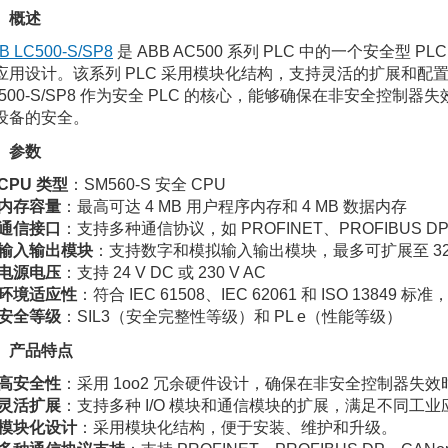
、概述
B LC500-S/SP8
是 ABB AC500 系列 PLC 中的一个安全型 
应用设计。该系列 PLC 采用模块化结构，支持灵活的扩展和
C500-S/SP8 作为安全 PLC 的核心，能够确保在非安全
设备的安全。
、参数
CPU 类型
：SM560-S 安全 CPU
内存容量
：最高可达 4 MB 用户程序内存和 4 MB 数据内存
通信接口
：支持多种通信协议，如 PROFINET、PROFIBUS DP
输入输出模块
：支持数字和模拟输入输出模块，最多可扩展至 32
电源电压
：支持 24 V DC 或 230 V AC
环境适应性
：符合 IEC 61508、IEC 62061 和 ISO 13849
安全等级
：SIL3（安全完整性等级）和 PL e（性能等级）
、产品特点
高安全性
：采用 1oo2 冗余硬件设计，确保在非安全控制器失
灵活扩展
：支持多种 I/O 模块和通信模块的扩展，满足不同工
模块化设计
：采用模块化结构，便于安装、维护和升级。