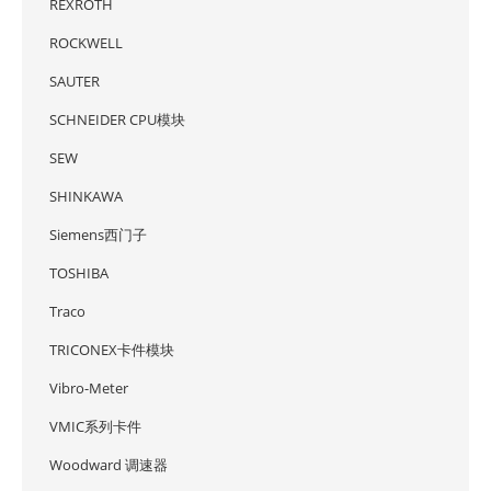
REXROTH
ROCKWELL
SAUTER
SCHNEIDER CPU模块
SEW
SHINKAWA
Siemens西门子
TOSHIBA
Traco
TRICONEX卡件模块
Vibro-Meter
VMIC系列卡件
Woodward 调速器