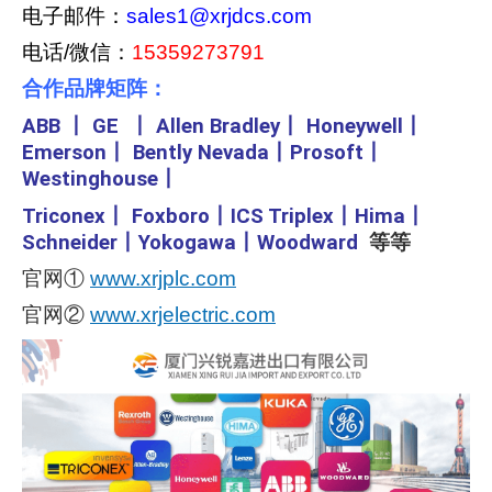
电子邮件：
sales1@xrjdcs.com
电话/微信：
15359273791
合作品牌矩阵：
ABB
丨
GE
丨
Allen Bradley
丨
Honeywell
丨
Emerson
丨
Bently Nevada
丨
Prosoft
丨
Westinghouse
丨
Triconex
丨
Foxboro
丨
ICS Triplex
丨
Hima
丨
Schneider
丨
Yokogawa
丨
Woodward
等等
官网①
www.xrjplc.com
官网②
www.xrjelectric.com