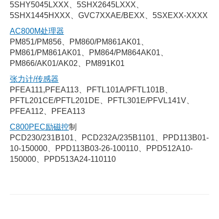
5SHY5045LXXX、5SHX2645LXXX、
5SHX1445HXXX、GVC7XXAE/BEXX、5SXEXX-XXXX
AC800M处理器
PM851/PM856、PM860/PM861AK01、
PM861/PM861AK01、PM864/PM864AK01、
PM866/AK01/AK02、PM891K01
张力计/传感器
PFEA111,PFEA113、PFTL101A/PFTL101B、
PFTL201CE/PFTL201DE、PFTL301E/PFVL141V、
PFEA112、PFEA113
C800PEC励磁控
制
PCD230/231B101、PCD232A/235B1101、PPD113B01-
10-150000、PPD113B03-26-100110、PPD512A10-
150000、PPD513A24-110110