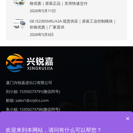
格优惠｜原装正品｜支持快速交付
2026年5月11日
GE IS230SNRLH2A 现货供应｜原装工业控制模块｜
价格优惠｜厂家直供
2026年5月6日
厦门兴锐嘉进出口有限公司
刘小姐: 15359273791(微信同号)
邮箱: sales1@xrjdcs.com
朱小姐: 15359273796(微信同号)
×
邮箱: sales7@saulplc.com
地址: 厦门市翔安区新澳路510号海峡现代城A座6楼609
欢迎来到本网站，请问有什么可以帮您？