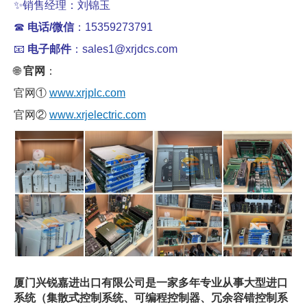
✨
销售经理：刘锦玉
☎
电话/微信
：15359273791
📧
电子邮件
：sales1@xrjdcs.com
🌐
官网
：
官网①
www.xrjplc.com
官网②
www.xrjelectric.com
厦门兴锐嘉进出口有限公司是一家多年专业从事大型进口
系统（集散式控制系统、可编程控制器、冗余容错控制系