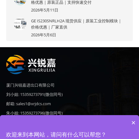
格优惠｜原装正品｜支持快速交付
2026年5月11日
GE IS230SNRLH2A 现货供应｜原装工业控制模块｜
价格优惠｜厂家直供
2026年5月6日
厦门兴锐嘉进出口有限公司
刘小姐: 15359273791(微信同号)
邮箱: sales1@xrjdcs.com
朱小姐: 15359273796(微信同号)
×
邮箱: sales7@saulplc.com
地址: 厦门市翔安区新澳路510号海峡现代城A座6楼609
欢迎来到本网站，请问有什么可以帮您？