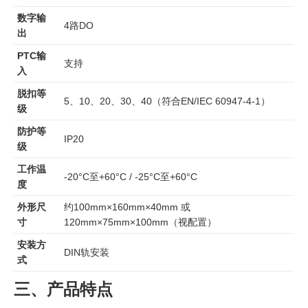
数字输
4路DO
出
PTC输
支持
入
脱扣等
5、10、20、30、40（符合EN/IEC 60947-4-1）
级
防护等
IP20
级
工作温
-20°C至+60°C / -25°C至+60°C
度
外形尺
约100mm×160mm×40mm 或
寸
120mm×75mm×100mm（视配置）
安装方
DIN轨安装
式
三、产品特点