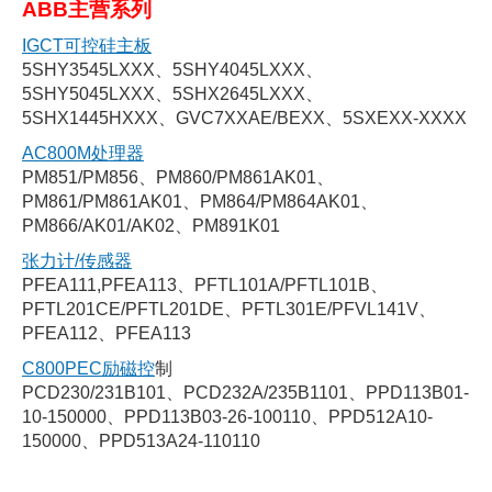
ABB主营系列
IGCT可控硅主板
5SHY3545LXXX、5SHY4045LXXX、
5SHY5045LXXX、5SHX2645LXXX、
5SHX1445HXXX、GVC7XXAE/BEXX、5SXEXX-XXXX
AC800M处理器
PM851/PM856、PM860/PM861AK01、
PM861/PM861AK01、PM864/PM864AK01、
PM866/AK01/AK02、PM891K01
张力计/传感器
PFEA111,PFEA113、PFTL101A/PFTL101B、
PFTL201CE/PFTL201DE、PFTL301E/PFVL141V、
PFEA112、PFEA113
C800PEC励磁控
制
PCD230/231B101、PCD232A/235B1101、PPD113B01-
10-150000、PPD113B03-26-100110、PPD512A10-
150000、PPD513A24-110110