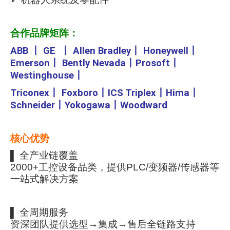
合作品牌矩阵：
ABB
丨
GE
丨
Allen Bradley
丨
Honeywell
丨
Emerson
丨
Bently Nevada
丨
Prosoft
丨
Westinghouse
丨
Triconex
丨
Foxboro
丨
ICS Triplex
丨
Hima
丨
Schneider
丨
Yokogawa
丨
Woodward
核心优势
▌ 全产业链覆盖
2000+工控设备品类，提供PLC/变频器/传感器等
一站式解决方案
▌ 全周期服务
资深团队提供选型→集成→售后全链路支持