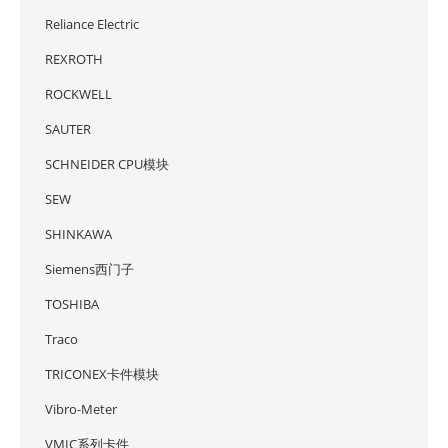
Reliance Electric
REXROTH
ROCKWELL
SAUTER
SCHNEIDER CPU模块
SEW
SHINKAWA
Siemens西门子
TOSHIBA
Traco
TRICONEX卡件模块
Vibro-Meter
VMIC系列卡件