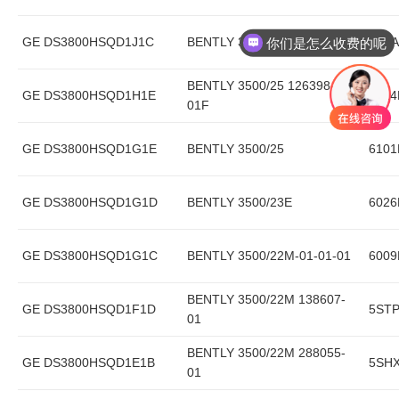
你们是怎么收费的呢
GE DS3800HSQD1J1C
BENTLY 3500/25 149369-01
70AA
现在有优惠活动吗
BENTLY 3500/25 126398-
GE DS3800HSQD1H1E
6214
01F
GE DS3800HSQD1G1E
BENTLY 3500/25
6101
GE DS3800HSQD1G1D
BENTLY 3500/23E
6026
GE DS3800HSQD1G1C
BENTLY 3500/22M-01-01-01
6009
BENTLY 3500/22M 138607-
GE DS3800HSQD1F1D
5STP
01
BENTLY 3500/22M 288055-
GE DS3800HSQD1E1B
5SHX
01