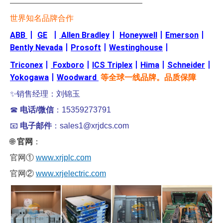
———————————————————
世界知名品牌合作
ABB
丨
GE
丨
Allen Bradley
丨
Honeywell
丨
Emerson
丨
Bently Nevada
丨
Prosoft
丨
Westinghouse
丨
Triconex
丨
Foxboro
丨
ICS Triplex
丨
Hima
丨
Schneider
丨
Yokogawa
丨
Woodward
等全球一线品牌。品质保障
✨销售经理：刘锦玉
☎
电话/微信
：15359273791
📧
电子邮件
：sales1@xrjdcs.com
🌐
官网
：
官网①
www.xrjplc.com
官网②
www.xrjelectric.com