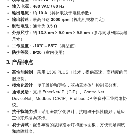
输入电源
：
460 VAC / 60 Hz
输出电流
：约
10 A
（具体取决于电机参数）
输出转速
：最高可达
3000 rpm
（视电机规格而定）
制动电阻
：通常为
3.5 Ω
外形尺寸
：约
13.8 cm × 9.0 cm × 9.5 cm
（参考同系列驱动器
尺寸）
工作温度
：
-10℃ – 55℃
（典型值）
防护等级
：
IP20
（室内使用）
3. 产品特点
高性能控制
：采用 1336 PLUS II 技术，提供高速、高精度的伺
服控制。
模块化设计
：便于维护和更换，驱动器本体与控制器分离。
通讯灵活
：支持 EtherNet/IP（CIP）、ControlNet、
DeviceNet、Modbus TCP/IP、Profibus DP 等多种工业网络协
议。
抗干扰能力强
：采用全数字化设计，抗电磁干扰性能好，适应
工业现场复杂环境。
易于调试
：配备丰富的故障指示灯和显示面板，方便现场调试
和故障排查。