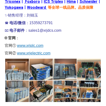
Triconex
丨
Foxboro
丨
ICS Triplex
丨
Hima
丨
Schneider
丨
Yokogawa
丨
Woodward
等全球一线品牌。品质保障
✨销售经理：刘锦玉
☎
电话/微信
：15359273791
📧
电子邮件
：sales1@xrjdcs.com
🌐
官网
：
官网①
www.xrjplc.com
官网②
www.xrjelectric.com