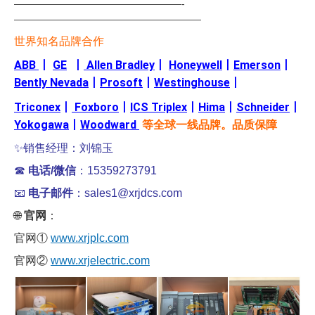
—————————————————-
———————————————————
世界知名品牌合作
ABB
丨
GE
丨
Allen Bradley
丨
Honeywell
丨
Emerson
丨
Bently Nevada
丨
Prosoft
丨
Westinghouse
丨
Triconex
丨
Foxboro
丨
ICS Triplex
丨
Hima
丨
Schneider
丨
Yokogawa
丨
Woodward
等全球一线品牌。品质保障
✨销售经理：刘锦玉
☎
电话/微信
：15359273791
📧
电子邮件
：sales1@xrjdcs.com
🌐
官网
：
官网①
www.xrjplc.com
官网②
www.xrjelectric.com