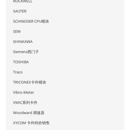
ROCKWELL
SAUTER
SCHNEIDER CPU模块
SEW
SHINKAWA
Siemens西门子
TOSHIBA
Traco
TRICONEX卡件模块
Vibro-Meter
VMIC系列卡件
Woodward 调速器
XYCOM 卡件特价销售