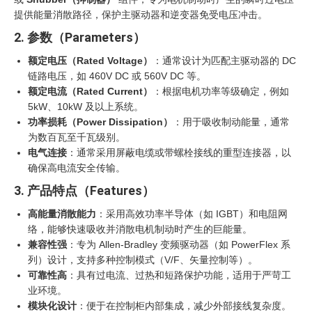
提供能量消散路径，保护主驱动器和逆变器免受电压冲击。
2. 参数（Parameters）
额定电压（Rated Voltage）
‍：通常设计为匹配主驱动器的 DC
链路电压，如 460V DC 或 560V DC 等。
额定电流（Rated Current）
‍：根据电机功率等级确定，例如
5kW、10kW 及以上系统。
功率损耗（Power Dissipation）
‍：用于吸收制动能量，通常
为数百瓦至千瓦级别。
电气连接
：通常采用屏蔽电缆或带螺栓接线的重型连接器，以
确保高电流安全传输。
3. 产品特点（Features）
高能量消散能力
：采用高效功率半导体（如 IGBT）和电阻网
络，能够快速吸收并消散电机制动时产生的巨能量。
兼容性强
：专为 Allen-Bradley 变频驱动器（如 PowerFlex 系
列）设计，支持多种控制模式（V/F、矢量控制等）。
可靠性高
：具有过电流、过热和短路保护功能，适用于严苛工
业环境。
模块化设计
：便于在控制柜内部集成，减少外部接线复杂度。