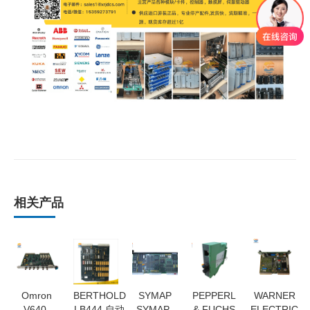
相关产品
Omron
BERTHOLD
SYMAP
PEPPERL
WARNER
V640-
LB444 自动
SYMAP-
& FUCHS
ELECTRIC