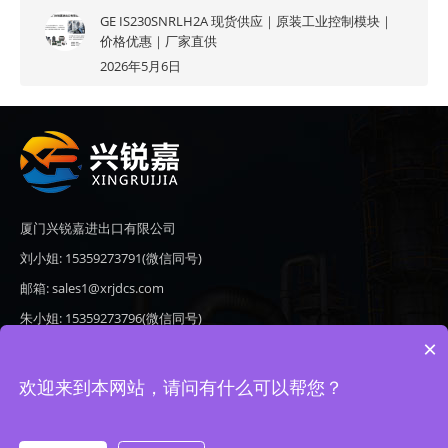
GE IS230SNRLH2A 现货供应｜原装工业控制模块｜
价格优惠｜厂家直供
2026年5月6日
厦门兴锐嘉进出口有限公司
刘小姐: 15359273791(微信同号)
邮箱: sales1@xrjdcs.com
朱小姐: 15359273796(微信同号)
×
邮箱: sales7@saulplc.com
地址: 厦门市翔安区新澳路510号海峡现代城A座6楼609
欢迎来到本网站，请问有什么可以帮您？