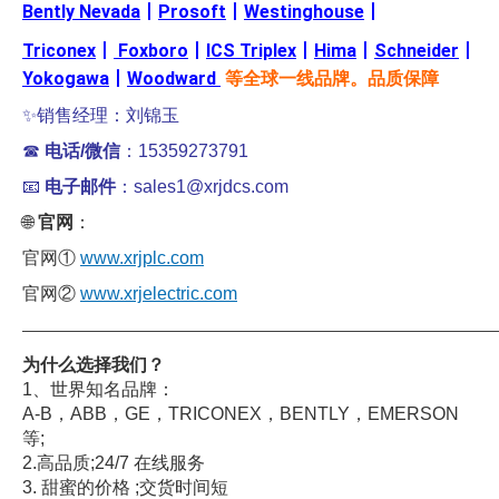
Bently Nevada
丨
Prosoft
丨
Westinghouse
丨
Triconex
丨
Foxboro
丨
ICS Triplex
丨
Hima
丨
Schneider
丨
Yokogawa
丨
Woodward
等全球一线品牌。品质保障
✨销售经理：刘锦玉
☎
电话/微信
：15359273791
📧
电子邮件
：sales1@xrjdcs.com
🌐
官网
：
官网①
www.xrjplc.com
官网②
www.xrjelectric.com
——————————————————————————————
为什么选择我们？
1、世界知名品牌：
A-B，ABB，GE，TRICONEX，BENTLY，EMERSON
等;
2.高品质;24/7 在线服务
3. 甜蜜的价格 ;交货时间短