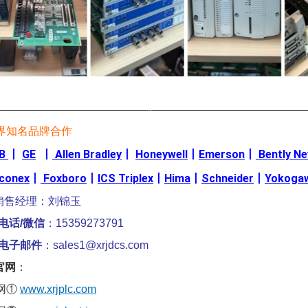
————————————————-————————————————
界知名品牌合作
B
丨
GE
丨
Allen Bradley
丨
Honeywell
丨
Emerson
丨
Bently N
iconex
丨
Foxboro
丨
ICS Triplex
丨
Hima
丨
Schneider
丨
Yokoga
销售经理：刘锦玉
电话/微信
：15359273791
电子邮件
：sales1@xrjdcs.com
官网
：
网①
www.xrjplc.com