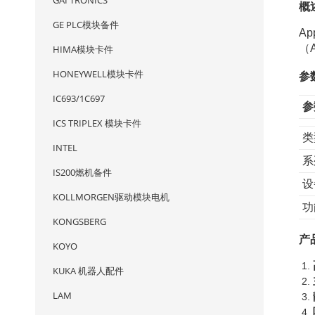
GAI TRONICS
概
GE PLC模块备件
Ap
（
HIMA模块卡件
HONEYWELL模块卡件
参
IC693/1C697
参
ICS TRIPLEX 模块卡件
类
INTEL
系
IS200燃机备件
设
KOLLMORGEN驱动模块电机
功
KONGSBERG
产
KOYO
KUKA 机器人配件
LAM