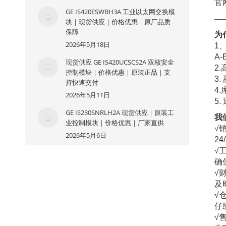
官
GE IS420ESWBH3A 工业以太网交换模
—
块｜现货供应｜价格优惠｜原厂品质
保障
为
2026年5月18日
1
A-
现货供应 GE IS420UCSCS2A 双核安全
2.
控制模块｜价格优惠｜原装正品｜支
3
持快速交付
4
2026年5月11日
5
GE IS230SNRLH2A 现货供应｜原装工
我
业控制模块｜价格优惠｜厂家直供
√
2026年5月6日
2
√
确
√
及
√
仔
√