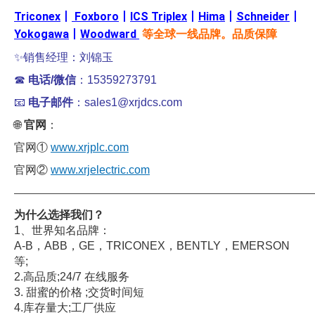
Triconex
丨
Foxboro
丨
ICS Triplex
丨
Hima
丨
Schneider
丨
Yokogawa
丨
Woodward
等全球一线品牌。品质保障
✨销售经理：刘锦玉
☎
电话/微信
：15359273791
📧
电子邮件
：sales1@xrjdcs.com
🌐
官网
：
官网①
www.xrjplc.com
官网②
www.xrjelectric.com
——————————————————————————————
为什么选择我们？
1、世界知名品牌：
A-B，ABB，GE，TRICONEX，BENTLY，EMERSON
等;
2.高品质;24/7 在线服务
3. 甜蜜的价格 ;交货时间短
4.库存量大;工厂供应