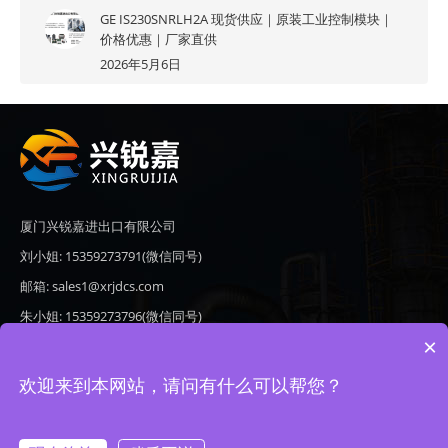
GE IS230SNRLH2A 现货供应｜原装工业控制模块｜
价格优惠｜厂家直供
2026年5月6日
厦门兴锐嘉进出口有限公司
刘小姐: 15359273791(微信同号)
邮箱: sales1@xrjdcs.com
朱小姐: 15359273796(微信同号)
×
邮箱: sales7@saulplc.com
地址: 厦门市翔安区新澳路510号海峡现代城A座6楼609
欢迎来到本网站，请问有什么可以帮您？