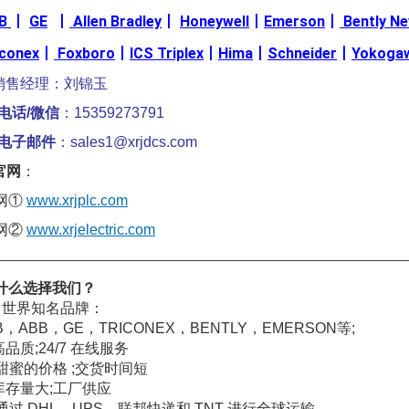
B
丨
GE
丨
Allen Bradley
丨
Honeywell
丨
Emerson
丨
Bently N
iconex
丨
Foxboro
丨
ICS Triplex
丨
Hima
丨
Schneider
丨
Yokoga
销售经理：刘锦玉
电话/微信
：15359273791
电子邮件
：sales1@xrjdcs.com
官网
：
网①
www.xrjplc.com
网②
www.xrjelectric.com
————————————————————————————————
什么选择我们？
、世界知名品牌：
B，ABB，GE，TRICONEX，BENTLY，EMERSON等;
高品质;24/7 在线服务
. 甜蜜的价格 ;交货时间短
.库存量大;工厂供应
. 通过 DHL、UPS、联邦快递和 TNT 进行全球运输。