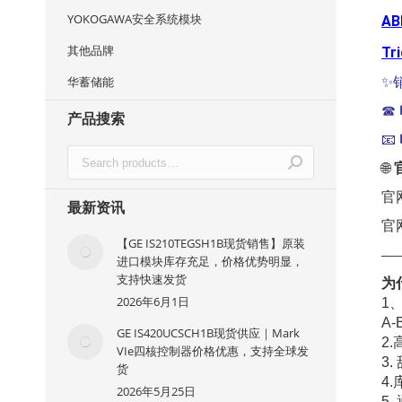
YOKOGAWA安全系统模块
AB
其他品牌
Tr
华蓄储能
✨
☎
产品搜索
📧
🌐
官
最新资讯
官
【GE IS210TEGSH1B现货销售】原装
—
进口模块库存充足，价格优势明显，
支持快速发货
为
2026年6月1日
1
A-
GE IS420UCSCH1B现货供应｜Mark
2.
VIe四核控制器价格优惠，支持全球发
3
货
4
2026年5月25日
5