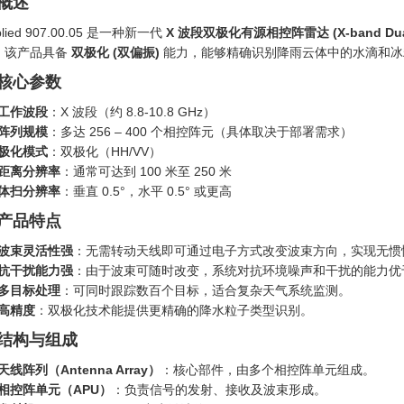
 概述
plied 907.00.05 是一种新一代
X 波段双极化有源相控阵雷达 (X-band Dual-Pola
。该产品具备
双极化 (双偏振)
能力，能够精确识别降雨云体中的水滴和冰
. 核心参数
工作波段
：X 波段（约 8.8-10.8 GHz）
阵列规模
：多达 256 – 400 个相控阵元（具体取决于部署需求）
极化模式
：双极化（HH/VV）
距离分辨率
：通常可达到 100 米至 250 米
体扫分辨率
：垂直 0.5°，水平 0.5° 或更高
. 产品特点
波束灵活性强
：无需转动天线即可通过电子方式改变波束方向，实现无惯
抗干扰能力强
：由于波束可随时改变，系统对抗环境噪声和干扰的能力优
多目标处理
：可同时跟踪数百个目标，适合复杂天气系统监测。
高精度
：双极化技术能提供更精确的降水粒子类型识别。
. 结构与组成
天线阵列（Antenna Array）
‍：核心部件，由多个相控阵单元组成。
相控阵单元（APU）
‍：负责信号的发射、接收及波束形成。