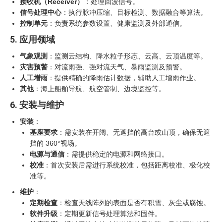
接收机（Receiver）
‍：处理回波信号。
信号处理中心
：执行脉冲压缩、目标检测、数据融合等算法。
控制单元
：负责系统参数设置、健康监测及外部通信。
5. 应用领域
气象观测
：监测云结构、降水粒子形态、云高、云顶温度等。
灾害预警
：对流雨强、强对流天气、暴雨监测及预警。
人工增雨
：提供精确的降雨估计数据，辅助人工增雨作业。
其他
：海上船舶导航、航空管制、边境监控等。
6. 安装与维护
安装
：
基座要求
：需安装在开阔、无遮挡的高台或山顶，确保无遮
挡的 360°视场。
电源与通信
：需提供稳定的电源和网络接口。
校准
：首次安装后需进行系统校准，包括距离校准、极化校
准等。
维护
：
定期检查
：检查天线阵列的表面是否有积雪、灰尘或腐蚀。
软件升级
：定期更新信号处理算法和固件。