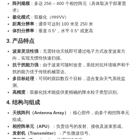
阵列规模
：多达 256 – 400 个相控阵元（具体取决于部署需
求）
极化模式
：双极化（HH/VV）
距离分辨率
：通常可达到 100 米至 250 米
体扫分辨率
：垂直 0.5°，水平 0.5° 或更高
3. 产品特点
波束灵活性强
：无需转动天线即可通过电子方式改变波束方
向，实现无惯性快速扫描。
抗干扰能力强
：由于波束可随时改变，系统对抗环境噪声和干
扰的能力优于传统机械雷达。
多目标处理
：可同时跟踪数百个目标，适合复杂天气系统监
测。
高精度
：双极化技术能提供更精确的降水粒子类型识别。
4. 结构与组成
天线阵列（Antenna Array）
‍：核心部件，由多个相控阵单元
组成。
相控阵单元（APU）
‍：负责信号的发射、接收及波束形成。
发射机（Transmitter）
‍：产生微波信号。