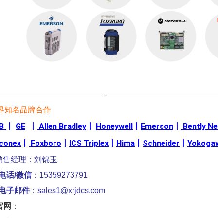
————————————————-————————————————
界知名品牌合作
B
丨
GE
丨
Allen Bradley
丨
Honeywell
丨
Emerson
丨
Bently N
iconex
丨
Foxboro
丨
ICS Triplex
丨
Hima
丨
Schneider
丨
Yokoga
销售经理：刘锦玉
电话/微信
：15359273791
电子邮件
：sales1@xrjdcs.com
官网
：