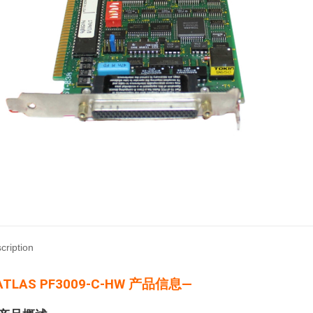
cription
ATLAS PF3009-C-HW 产品信息—