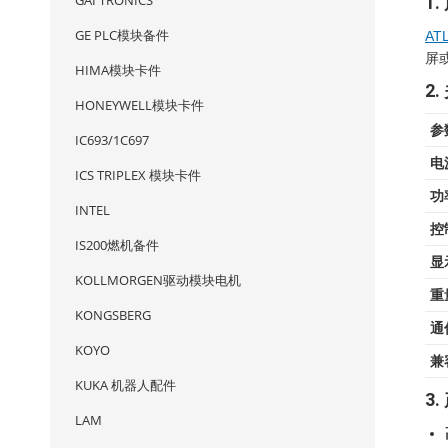
GAI TRONICS
1
GE PLC模块备件
AT
屏或
HIMA模块卡件
2
HONEYWELL模块卡件
参
IC693/1C697
电
ICS TRIPLEX 模块卡件
功
INTEL
控
IS200燃机备件
显
KOLLMORGEN驱动模块电机
重
KONGSBERG
通
KOYO
兼
KUKA 机器人配件
3
LAM