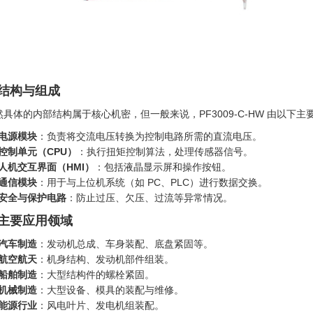
. 结构与组成
然具体的内部结构属于核心机密，但一般来说，PF3009-C-HW 由以下主
电源模块
：负责将交流电压转换为控制电路所需的直流电压。
控制单元（CPU）
‍：执行扭矩控制算法，处理传感器信号。
人机交互界面（HMI）
‍：包括液晶显示屏和操作按钮。
通信模块
：用于与上位机系统（如 PC、PLC）进行数据交换。
安全与保护电路
：防止过压、欠压、过流等异常情况。
. 主要应用领域
汽车制造
：发动机总成、车身装配、底盘紧固等。
航空航天
：机身结构、发动机部件组装。
船舶制造
：大型结构件的螺栓紧固。
机械制造
：大型设备、模具的装配与维修。
能源行业
：风电叶片、发电机组装配。