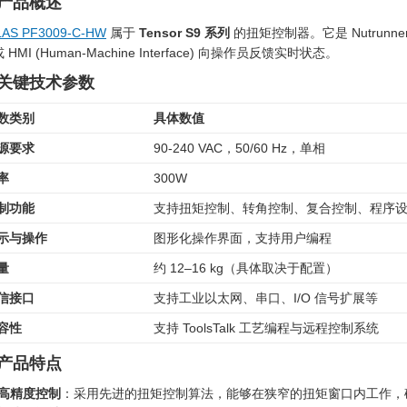
. 产品概述
LAS PF3009-C-HW
属于
Tensor S9 系列
的扭矩控制器。它是 Nutru
 HMI (Human-Machine Interface) 向操作员反馈实时状态。
. 关键技术参数
数类别
具体数值
源要求
90-240 VAC，50/60 Hz，单相
率
300W
制功能
支持扭矩控制、转角控制、复合控制、程序
示与操作
图形化操作界面，支持用户编程
量
约 12–16 kg（具体取决于配置）
信接口
支持工业以太网、串口、I/O 信号扩展等
容性
支持 ToolsTalk 工艺编程与远程控制系统
. 产品特点
高精度控制
：采用先进的扭矩控制算法，能够在狭窄的扭矩窗口内工作，