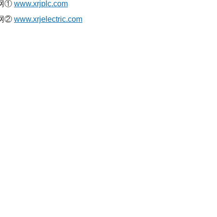
网①
www.xrjplc.com
网②
www.xrjelectric.com