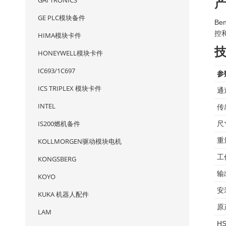
GAI TRONICS
GE PLC模块备件
Be
控
HIMA模块卡件
HONEYWELL模块卡件
IC693/1C697
参
ICS TRIPLEX 模块卡件
通
INTEL
传
IS200燃机备件
尺
重
KOLLMORGEN驱动模块电机
工
KONGSBERG
输
KOYO
安
KUKA 机器人配件
原
LAM
H