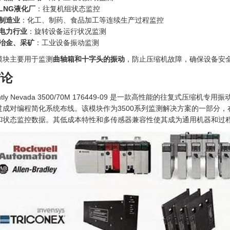
LNG液化厂
：往复机组状态监控
制造业
：化工、制药、食品加工等连续生产过程监控
电力行业
：旋转设备运行状况监测
冶金、采矿
：工业设备振动监测
模块主要用于监测
曲轴箱和十字头的振动
，防止压缩机故障，确保设备安
结论
ntly Nevada 3500/70M 176449-09 是一款高性能的往复
过成对编程简化系统布线。该模块作为3500系列监测解决方案的一部分，
和状态监控数据。其低成本特性和多传感器兼容性使其成为通用机器和过