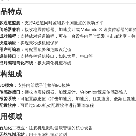
产品特点
多通道监测
：支持4通道同时监测多个测量点的振动水平
传感器兼容
：接收地震传感器、加速度计或 Velomitor® 速度传感器的原
成对编程
：支持成对通道编程，可在一台设备内同时监测冲击加速度 + 
快速响应
：实现毫秒级机械保护
用户可编程
：可配置预警和危险设定值
通信接口
：支持多种通信接口，如以太网、串口等
成对编程简化布线
：极大简化机柜布线
结构组成
I/O模块
：支持内部端子连接的I/O模块
传感器接口
：接收地震传感器、加速度计、Velomitor速度传感器输入
报警系统
：可配置静态值（冲击加速度、加速度、往复速度、低频往复速
配置软件
：可通过3500机架配置软件进行通道编程
应用领域
石油化工行业
：往复机组振动健康管理的核心设备
天然气增压站
：用于压缩机振动监测