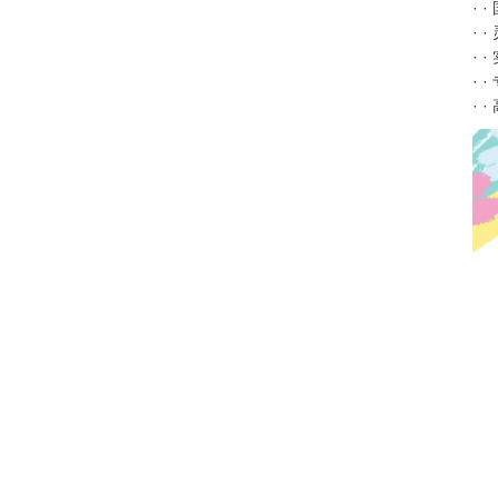
·
·
·
·
·