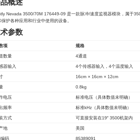
产品概述
ntly Nevada 3500/70M 176449-09 是一款脉冲/速度监视
和保护各种应用和行业中使用的设备。
技术参数
数项
规格
道数量
4通道
感器输入
4个传感器输入，4个温度输入
寸
16cm × 16cm × 12cm
量
0.8kg
作电压
标准电压（具体数值未明确）
出频率
标准kHz（具体数值未明确）
装方式
可直接安装在19″ 3500机架内
产地
美国
S编码
85389091