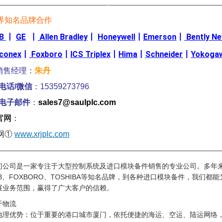
————————————————-————————————————
界知名品牌合作
B
丨
GE
丨
Allen Bradley
丨
Honeywell
丨
Emerson
丨
Bently N
iconex
丨
Foxboro
丨
ICS Triplex
丨
Hima
丨
Schneider
丨
Yokoga
销售经理：
朱丹
电话/微信
：15359273796
电子邮件
：
sales7@saulplc.com
官网
：
网①
www.xrjplc.com
————————————————————————————————
们公司是一家专注于大型控制系统及进口模块备件销售的专业公司。多年
BB、FOXBORO、TOSHIBA等知名品牌，到各种进口模块备件，我们
展业务范围，赢得了广大客户的信赖。
于物流
 ·地理优势：位于重要的港口城市厦门，依托便捷的海运、空运、陆运网