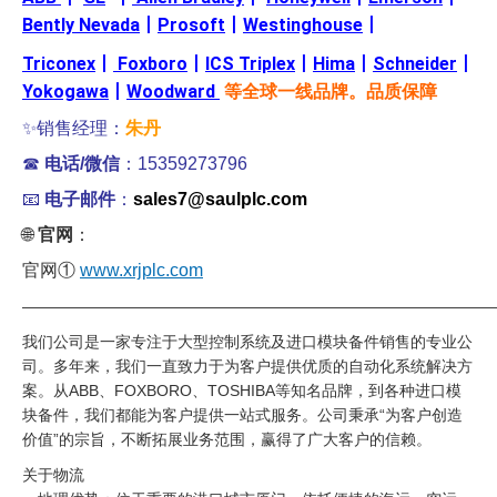
Bently Nevada
丨
Prosoft
丨
Westinghouse
丨
Triconex
丨
Foxboro
丨
ICS Triplex
丨
Hima
丨
Schneider
丨
Yokogawa
丨
Woodward
等全球一线品牌。品质保障
✨销售经理：
朱丹
☎
电话/微信
：15359273796
📧
电子邮件
：
sales7@saulplc.com
🌐
官网
：
官网①
www.xrjplc.com
——————————————————————————————
我们公司是一家专注于大型控制系统及进口模块备件销售的专业公
司。多年来，我们一直致力于为客户提供优质的自动化系统解决方
案。从ABB、FOXBORO、TOSHIBA等知名品牌，到各种进口模
块备件，我们都能为客户提供一站式服务。公司秉承“为客户创造
价值”的宗旨，不断拓展业务范围，赢得了广大客户的信赖。
关于物流