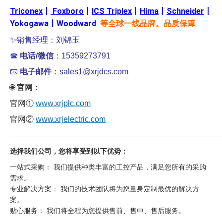
Triconex
丨
Foxboro
丨
ICS Triplex
丨
Hima
丨
Schneider
丨
Yokogawa
丨
Woodward
等全球一线品牌。品质保障
✨销售经理：刘锦玉
☎
电话/微信
：15359273791
📧
电子邮件
：sales1@xrjdcs.com
🌐
官网
：
官网①
www.xrjplc.com
官网②
www.xrjelectric.com
——————————————————————————————
选择我们公司，您将享受到以下优势：
一站式采购： 我们提供种类丰富的工控产品，满足您所有的采购
需求。
专业解决方案： 我们的技术团队将为您量身定制最优的解决方
案。
贴心服务： 我们将全程为您提供售前、售中、售后服务。