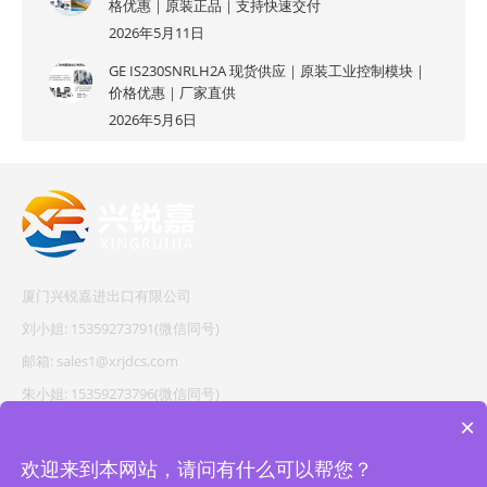
格优惠｜原装正品｜支持快速交付
2026年5月11日
GE IS230SNRLH2A 现货供应｜原装工业控制模块｜
价格优惠｜厂家直供
2026年5月6日
厦门兴锐嘉进出口有限公司
刘小姐: 15359273791(微信同号)
邮箱: sales1@xrjdcs.com
朱小姐: 15359273796(微信同号)
×
邮箱: sales7@saulplc.com
地址: 厦门市翔安区新澳路510号海峡现代城A座6楼609
欢迎来到本网站，请问有什么可以帮您？