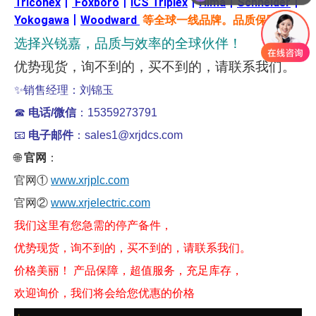
Triconex
丨
Foxboro
丨
ICS Triplex
丨
Hima
丨
Schneider
丨
Yokogawa
丨
Woodward
等全球一线品牌。品质保障
选择兴锐嘉，品质与效率的全球伙伴！
优势现货，询不到的，买不到的，请联系我们。
✨
销售经理：刘锦玉
☎
电话/微信
：15359273791
📧
电子邮件
：sales1@xrjdcs.com
🌐
官网
：
官网①
www.xrjplc.com
官网②
www.xrjelectric.com
我们这里有您急需的停产备件，
优势现货，询不到的，买不到的，请联系我们。
价格美丽！ 产品保障，超值服务，充足库存，
欢迎询价，我们将会给您优惠的价格