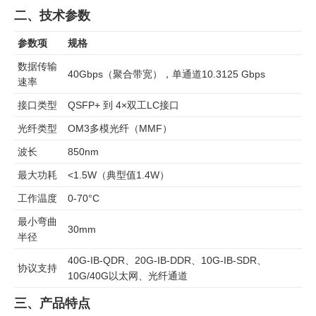
二、技术参数
参数项
规格
数据传输
40Gbps（聚合带宽），单通道10.3125 Gbps
速率
接口类型
QSFP+ 到 4×双工LC接口
光纤类型
OM3多模光纤（MMF）
波长
850nm
最大功耗
<1.5W（典型值1.4W）
工作温度
0-70°C
最小弯曲
30mm
半径
40G-IB-QDR、20G-IB-DDR、10G-IB-SDR、
协议支持
10G/40G以太网、光纤通道
三、产品特点