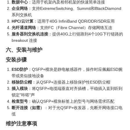
数据中心
：适用于机架内及相邻机架的快速简单连接
企业网络
：支持ExtremeSwitching、Summit和BlackDiamond
系列交换机
HPC/云计算
：适用于40G InfiniBand QDR/DDR/SDR应用
光纤通道网络
：支持FC（Fibre Channel）存储网络互连
服务器到交换机连接
：提供40G上行链路到4个10G下行链路的
breakout 连接
六、安装与维护
安装步骤
ESD防护
：QSFP+模块是静电敏感器件，操作时应佩戴ESD腕
带或类似接地设备
移除防尘帽
：从QSFP+连接器上移除保护性ESD防尘帽
插入模块
：将QSFP+电缆端垂直对齐插槽，平稳插入直到听到
锁定”咔嗒”声
检查型号
：确认QSFP+模块标签上的型号与网络需求匹配
断开连接（如需）
‍：对于光QSFP+收发器，先断开网络接口电
缆
维护注意事项