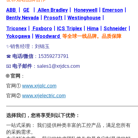
ABB
丨
GE
丨
Allen Bradley
丨
Honeywell
丨
Emerson
丨
Bently Nevada
丨
Prosoft
丨
Westinghouse
丨
Triconex
丨
Foxboro
丨
ICS Triplex
丨
Hima
丨
Schneider
丨
Yokogawa
丨
Woodward
等全球一线品牌。品质保障
✨销售经理：刘锦玉
☎
电话/微信
：15359273791
📧
电子邮件
：sales1@xrjdcs.com
🌐
官网
：
官网①
www.xrjplc.com
官网②
www.xrjelectric.com
——————————————————————————————
选择我们，您将享受到以下优势：
一站式采购： 我们提供种类丰富的工控产品，满足您所有
的采购需求。