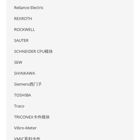
Reliance Electric
REXROTH
ROCKWELL
SAUTER
SCHNEIDER CPU模块
SEW
SHINKAWA
Siemens西门子
TOSHIBA
Traco
TRICONEX卡件模块
Vibro-Meter
VMIC系列卡件