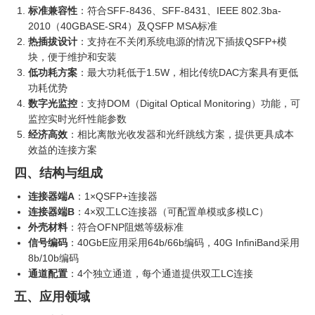
标准兼容性
：符合SFF-8436、SFF-8431、IEEE 802.3ba-
2010（40GBASE-SR4）及QSFP MSA标准
热插拔设计
：支持在不关闭系统电源的情况下插拔QSFP+模
块，便于维护和安装
低功耗方案
：最大功耗低于1.5W，相比传统DAC方案具有更低
功耗优势
数字光监控
：支持DOM（Digital Optical Monitoring）功能，可
监控实时光纤性能参数
经济高效
：相比离散光收发器和光纤跳线方案，提供更具成本
效益的连接方案
四、结构与组成
连接器端A
：1×QSFP+连接器
连接器端B
：4×双工LC连接器（可配置单模或多模LC）
外壳材料
：符合OFNP阻燃等级标准
信号编码
：40GbE应用采用64b/66b编码，40G InfiniBand采用
8b/10b编码
通道配置
：4个独立通道，每个通道提供双工LC连接
五、应用领域