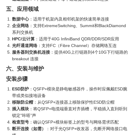
五、应用领域
数据中心
：适用于机架内及相邻机架的快速简单连接
企业网络
：支持ExtremeSwitching、Summit和BlackDiamond
系列交换机
HPC/云计算
：适用于40G InfiniBand QDR/DDR/SDR应用
光纤通道网络
：支持FC（Fibre Channel）存储网络互连
服务器到交换机连接
：提供40G上行链路到4个10G下行链路的
breakout 连接
六、安装与维护
安装步骤
ESD防护
：QSFP+模块是静电敏感器件，操作时应佩戴ESD腕
带或类似接地设备
移除防尘帽
：从QSFP+连接器上移除保护性ESD防尘帽
插入模块
：将QSFP+电缆端垂直对齐插槽，平稳插入直到听到
锁定”咔嗒”声
检查型号
：确认QSFP+模块标签上的型号与网络需求匹配
断开连接（如需）
‍：对于光QSFP+收发器，先断开网络接口电