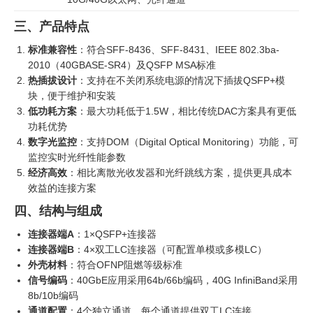
三、产品特点
标准兼容性
：符合SFF-8436、SFF-8431、IEEE 802.3ba-
2010（40GBASE-SR4）及QSFP MSA标准
热插拔设计
：支持在不关闭系统电源的情况下插拔QSFP+模
块，便于维护和安装
低功耗方案
：最大功耗低于1.5W，相比传统DAC方案具有更低
功耗优势
数字光监控
：支持DOM（Digital Optical Monitoring）功能，可
监控实时光纤性能参数
经济高效
：相比离散光收发器和光纤跳线方案，提供更具成本
效益的连接方案
四、结构与组成
连接器端A
：1×QSFP+连接器
连接器端B
：4×双工LC连接器（可配置单模或多模LC）
外壳材料
：符合OFNP阻燃等级标准
信号编码
：40GbE应用采用64b/66b编码，40G InfiniBand采用
8b/10b编码
通道配置
：4个独立通道，每个通道提供双工LC连接