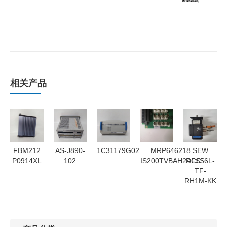
相关产品
FBM212
AS-J890-
1C31179G02
MRP646218
SEW
P0914XL
102
IS200TVBAH2ACC
DFS56L-
TF-
RH1M-KK