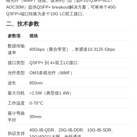
模光纤（MMF）连接。该系列产品（如F10-QSFP-8LC-
AOC30M）提供QSFP+ breakout解决方案，可将单个40G
QSFP+端口转换为多个10G LC双工接口。
二、技术参数
参数项
规格
数据传输
40Gbps（聚合带宽），单通道10.3125 Gbps
速率
接口类型
QSFP+ 到 4×双工LC接口
光纤类型
OM3多模光纤（MMF）
波长
850nm
最大功耗
<1.5W（典型值1.4W）
工作温度
0-70°C
最小弯曲
30mm
半径
40G-IB-QDR、20G-IB-DDR、10G-IB-SDR、
协议支持
10G/40G以太网、光纤通道