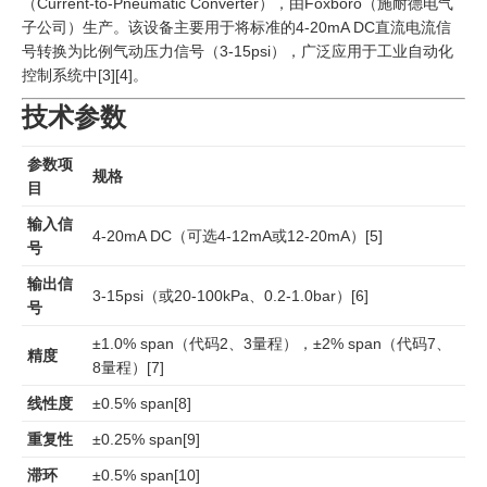
（Current-to-Pneumatic Converter），由Foxboro（施耐德电气
子公司）生产。该设备主要用于将标准的4-20mA DC直流电流信
号转换为比例气动压力信号（3-15psi），广泛应用于工业自动化
控制系统中
[3]
[4]
。
技术参数
参数项
规格
目
输入信
4-20mA DC（可选4-12mA或12-20mA）
[5]
号
输出信
3-15psi（或20-100kPa、0.2-1.0bar）
[6]
号
±1.0% span（代码2、3量程），±2% span（代码7、
精度
8量程）
[7]
线性度
±0.5% span
[8]
重复性
±0.25% span
[9]
滞环
±0.5% span
[10]