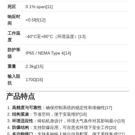
死区
0.1% span
[11]
响应时
<0.5秒
[12]
间
工作温
-40°C至+80°C（环境温度）
[13]
度
防护等
IP65 / NEMA Type 4
[14]
级
重量
2.3kg
[15]
输入阻
170Ω
[16]
抗
产品特点
高精度与可靠性
：确保控制系统的稳定性和准确性
[17]
结构紧凑
：节省空间，便于安装维护
[18]
环境适应性
：铸铝机身设计，环境大气条件对其影响最小
[19]
防爆结构
：支持防爆应用，可在恶劣环境下安全工作
[20]
多功能接口
：支持多种输入输出信号配置，便于系统集成
[21]