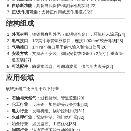
自诊断功能
：具备自我保护和故障检测功能
[22]
正/反作用可选
：支持正作用或反作用模式
[23]
结构组成
外壳材料
：铸铝机身和外壳（低铜铝合金），环氧粉末涂层
[24]
电气接口
：1/2英寸导管螺纹接口，连接1.00mm²绞合导线
[25]
气动接口
：1/4 NPT接口用于供气输入和输出信号
[26]
安装方式
：支持表面安装、阀轭安装或DN50（2英寸）垂直管
道安装
[27]
可选配件
：防爆接线盒、可调滤波器、供气压力表等
[28]
应用领域
该转换器广泛应用于以下行业：
石油与天然气
：过程控制、管道监测
[29]
化工行业
：反应釜、加热炉等设备控制
[30]
电力行业
：发电机组、锅炉控制系统
[31]
水处理行业
：泵站控制、阀门执行器
[32]
冶金行业
：温度监控、工艺优化
[33]
制药行业
：洁净环境下的气动控制
[34]